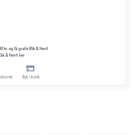
0 kr. og få gratis Klik & Hent
lik & Hent her
eturret
Byt i butik