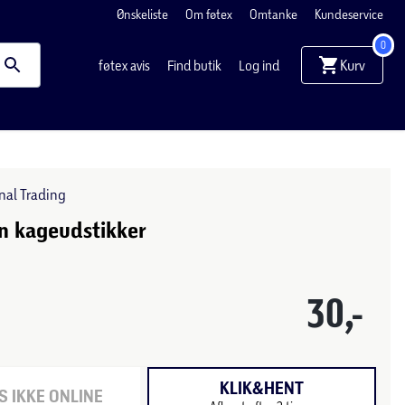
Ønskeliste
Om føtex
Omtanke
Kundeservice
0
Kurv
føtex avis
Find butik
Log ind
onal Trading
n kageudstikker
30,-
KLIK&HENT
 IKKE ONLINE