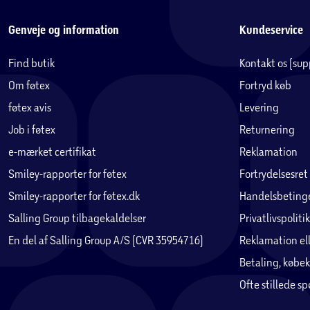
Genveje og information
Kundeservice
Find butik
Kontakt os (su
Om føtex
Fortryd køb
føtex avis
Levering
Job i føtex
Returnering
e-mærket certifikat
Reklamation
Smiley-rapporter for føtex
Fortrydelsesret
Smiley-rapporter for føtex.dk
Handelsbetinge
Salling Group tilbagekaldelser
Privatlivspolitik
En del af Salling Group A/S (CVR 35954716)
Reklamation ell
Betaling, købek
Ofte stillede s