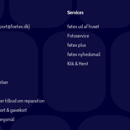
Services
pport@foetex.dk)
føtex ud af huset
Fotoservice
føtex plus
føtex nyhedsmail
Klik & Hent
lser
er tilbud om reparation
ort & gavekort
pørgsmål