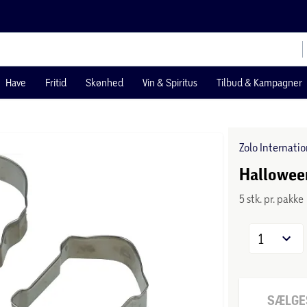
Have
Fritid
Skønhed
Vin & Spiritus
Tilbud & Kampagner
Zolo Internati
Hallowee
5 stk. pr. pakke
1
SÆLGES