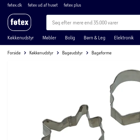
føtex.dk
føtex ud af huset
føtex plus
mere end 35.000 varer
Køkkenudstyr
Møbler
Bolig
Børn & Leg
Elektronik
Forside
Køkkenudstyr
Bageudstyr
Bageforme