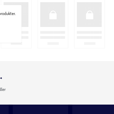
produkter.
dler