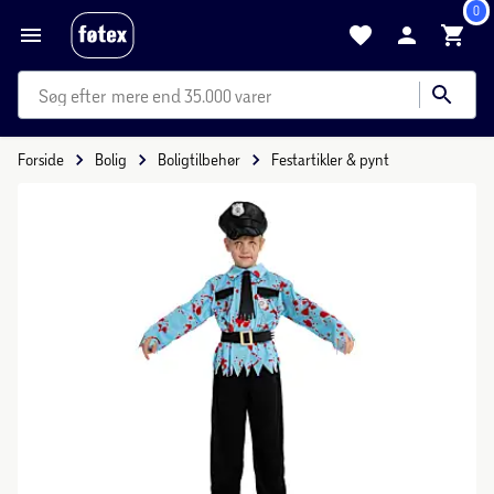
0
mere end 35.000 varer
Forside
Bolig
Boligtilbehør
Festartikler & pynt