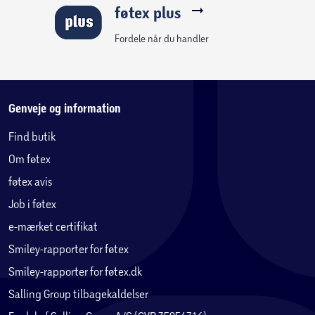
26723000)Crometta Vario håndbruser (# 26330400)
føtex plus
Farve: Krom
Fordele når du handler
Genveje og information
Find butik
Om føtex
føtex avis
Job i føtex
e-mærket certifikat
Smiley-rapporter for føtex
Smiley-rapporter for føtex.dk
Salling Group tilbagekaldelser