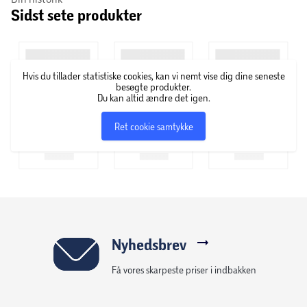
Sidst sete produkter
Sikkerhedsspærre ved 40°C
Justerbar varmtvandsbegrænsning
Hvis du tillader statistiske cookies, kan vi nemt vise dig dine seneste
besøgte produkter.
Du kan altid ændre det igen.
Betjening med drejegreb
Ret cookie samtykke
Tilslutningsstørrelse DN15
Tilslutningsgevind G ½
Stikmål 150 mm ± 12 mm
Højdejusterbar håndbruser
Nyhedsbrev
Få vores skarpeste priser i indbakken
Bestående af:TermostatIsifley'B bruserslange 1,60
m (# 28276000)Crometta S 240 1jet hovedbruser (#