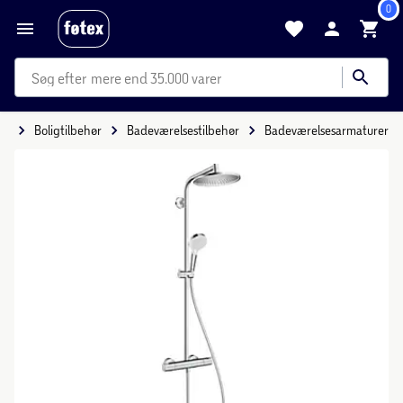
0
mere end 35.000 varer
ig
Boligtilbehør
Badeværelsestilbehør
Badeværelsesarmaturer