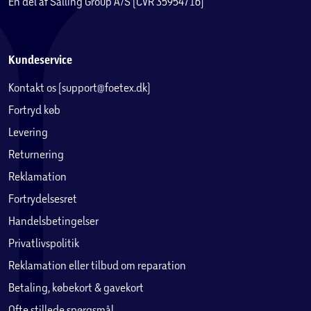
En del af Salling Group A/S (CVR 35954716)
Kundeservice
Kontakt os (support@foetex.dk)
Fortryd køb
Levering
Returnering
Reklamation
Fortrydelsesret
Handelsbetingelser
Privatlivspolitik
Reklamation eller tilbud om reparation
Betaling, købekort & gavekort
Ofte stillede spørgsmål