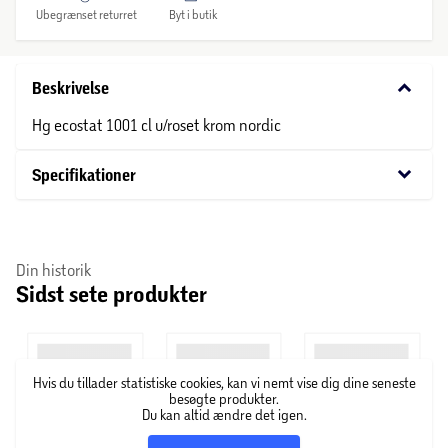
Ubegrænset returret
Byt i butik
keyboard_arrow_down
Beskrivelse
Hg ecostat 1001 cl u/roset krom nordic
keyboard_arrow_down
Specifikationer
Din historik
Sidst sete produkter
Hvis du tillader statistiske cookies, kan vi nemt vise dig dine seneste
besøgte produkter.
Du kan altid ændre det igen.