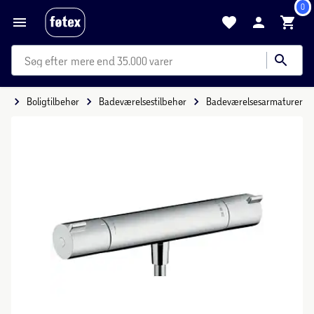
0
mere end 35.000 varer
ig
Boligtilbehør
Badeværelsestilbehør
Badeværelsesarmaturer