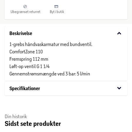
Ubegrænset returret
Byt i butik
keyboard_arrow_down
Beskrivelse
1-grebs håndvaskarmatur med bundventil.
ComfortZone 110
Fremspring 112 mm
Løft-op ventil G 1 1/4
Gennemstrømsmængde ved 3 bar: 5 l/min
keyboard_arrow_down
Specifikationer
Din historik
Sidst sete produkter