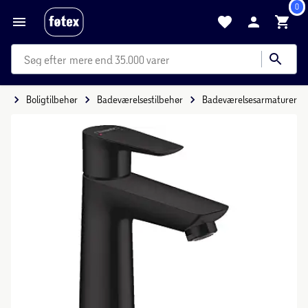
0
mere end 35.000 varer
ig
Boligtilbehør
Badeværelsestilbehør
Badeværelsesarmaturer