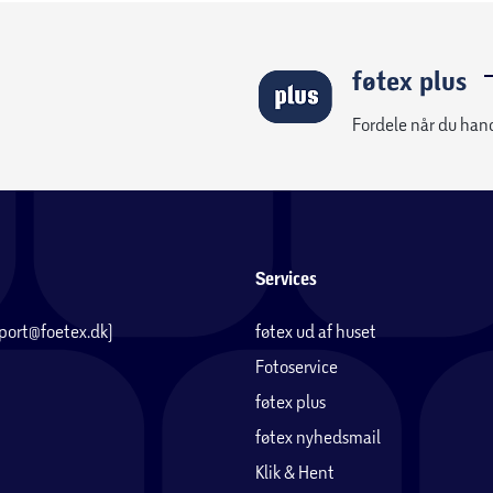
føtex plus
Fordele når du han
Services
pport@foetex.dk)
føtex ud af huset
Fotoservice
føtex plus
føtex nyhedsmail
Klik & Hent