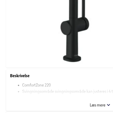
Beskrivelse
ComfortZone 220
Svingningsområde svingningsområde kan justeres i 4 trin
Laminarstråle
Maksimal gennemstrømsmængde ved 3 bar: 9 l/min
Læs mere
Keramisk kartusche