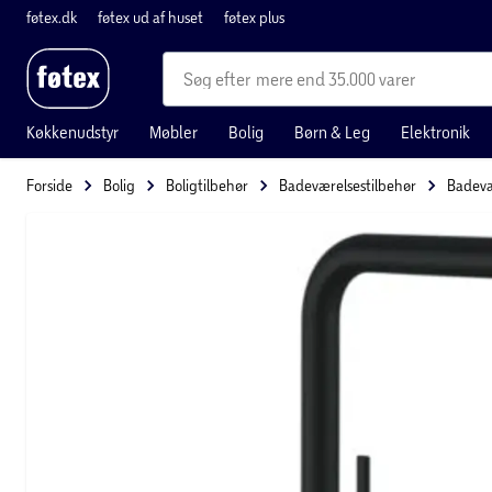
føtex.dk
føtex ud af huset
føtex plus
mere end 35.000 varer
Køkkenudstyr
Møbler
Bolig
Børn & Leg
Elektronik
Forside
Bolig
Boligtilbehør
Badeværelsestilbehør
Badevæ