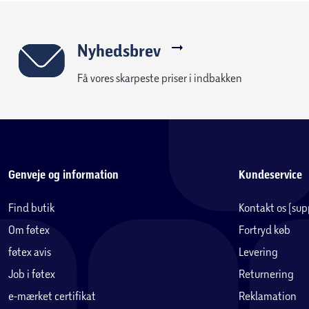
Nyhedsbrev
Få vores skarpeste priser i indbakken
Genveje og information
Kundeservice
Find butik
Kontakt os (su
Om føtex
Fortryd køb
føtex avis
Levering
Job i føtex
Returnering
e-mærket certifikat
Reklamation