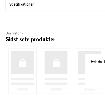
G 3/8''-tilslutningsslanger
Specifikationer
- Farve:Sort
Din historik
Sidst sete produkter
Hvis du t