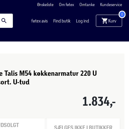
Ønskeliste
Om føtex
Omtanke
Kundeservice
0
Kurv
føtex avis
Find butik
Log ind
e Talis M54 køkkenarmatur 220 U
sort. U-tud
1.834,-
UDSOLGT
SÆLGES IKKE I BUTIKKER