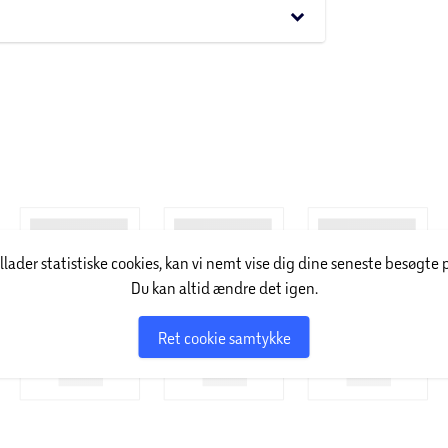
keyboard_arrow_down
illader statistiske cookies, kan vi nemt vise dig dine seneste besøgte 
Du kan altid ændre det igen.
Ret cookie samtykke