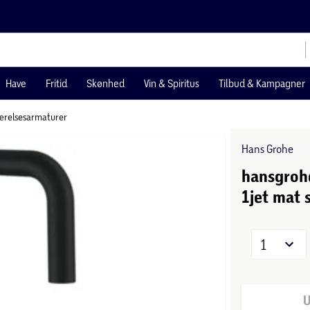
Have
Fritid
Skønhed
Vin & Spiritus
Tilbud & Kampagner
relsesarmaturer
Hans Grohe
hansgroh
1jet mat 
1