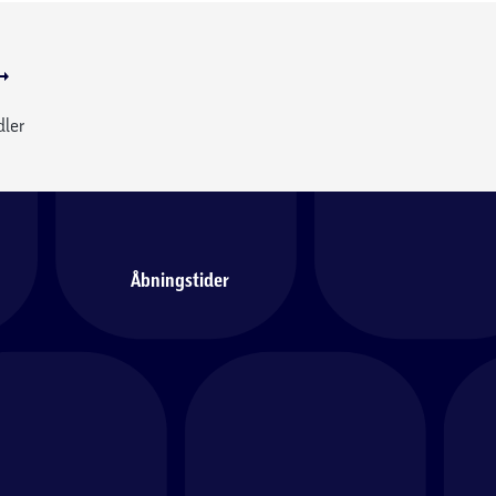
dler
Åbningstider