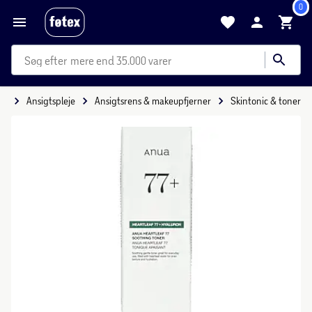
0
mere end 35.000 varer
je
Ansigtspleje
Ansigtsrens & makeupfjerner
Skintonic & toner