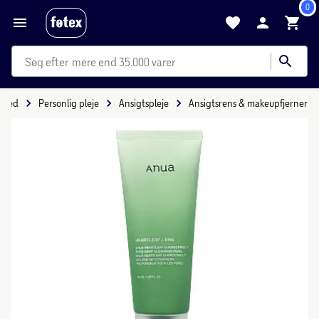
0
mere end 35.000 varer
nhed
Personlig pleje
Ansigtspleje
Ansigtsrens & makeupfjerner