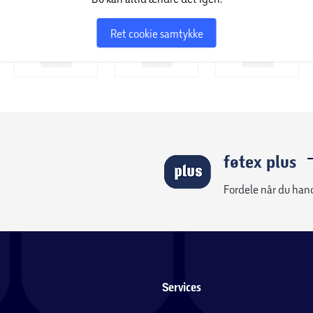
Ret cookie samtykke
føtex plus
Fordele når du han
Services