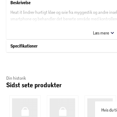
Beskrivelse
Heat it lindrer hurtigt kløe og svie fra myggestik og andre ins
smartphone og behandler det berørte område med kontrolleret
til din nøglering, så du altid har den med på farten.
Læs mere
Specifikationer
Din historik
Sidst sete produkter
Hvis du t