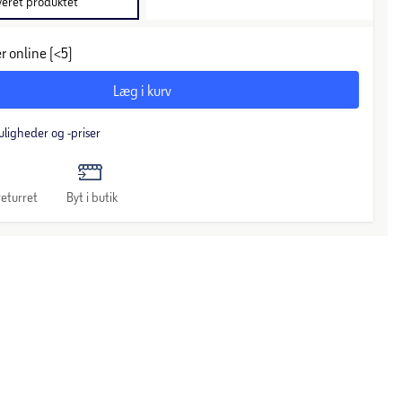
veret produktet
r online (<5)
Læg i kurv
uligheder og -priser
eturret
Byt i butik