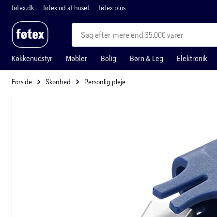
føtex.dk
føtex ud af huset
føtex plus
mere end 35.000 varer
Køkkenudstyr
Møbler
Bolig
Børn & Leg
Elektronik
Forside
Skønhed
Personlig pleje