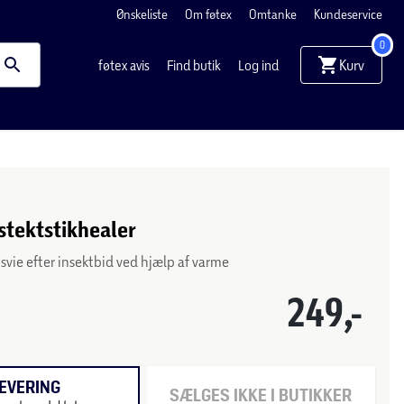
Ønskeliste
Om føtex
Omtanke
Kundeservice
0
Kurv
føtex avis
Find butik
Log ind
nstektstikhealer
 svie efter insektbid ved hjælp af varme
249,-
EVERING
SÆLGES IKKE I BUTIKKER