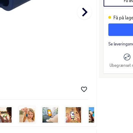
Få le
keyboard_arrow_right
Få på lage
Se leveringsm
Ubegrænset r