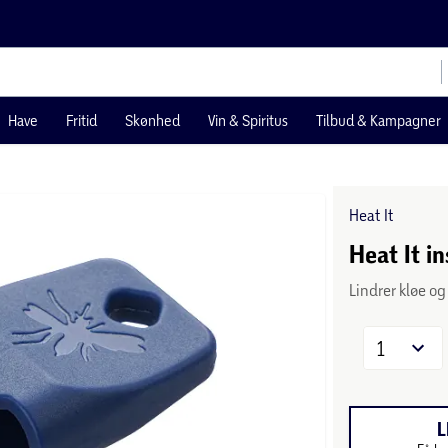
Have
Fritid
Skønhed
Vin & Spiritus
Tilbud & Kampagner
Heat It
Heat It i
Lindrer kløe og
1
L