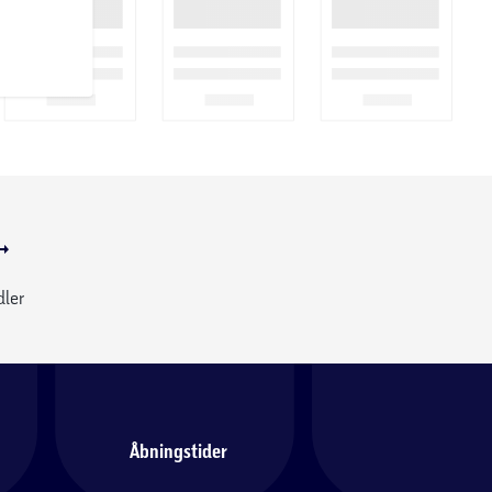
dler
Åbningstider