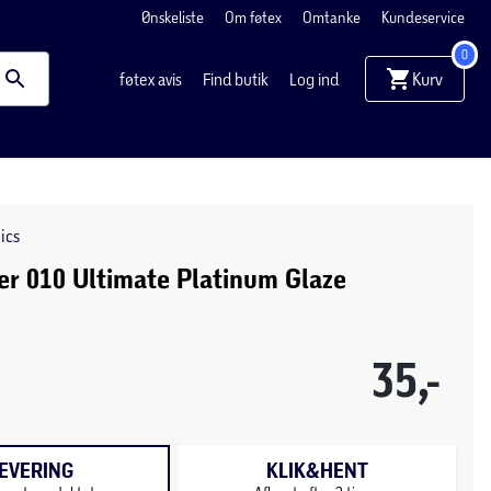
Ønskeliste
Om føtex
Omtanke
Kundeservice
0
Kurv
føtex avis
Find butik
Log ind
ics
er 010 Ultimate Platinum Glaze
35,-
EVERING
KLIK&HENT