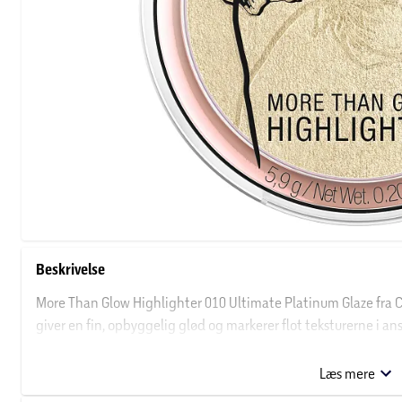
Beskrivelse
More Than Glow Highlighter 010 Ultimate Platinum Glaze fra C
giver en fin, opbyggelig glød og markerer flot teksturerne i a
highlighter på næse, pande og kindben.
Læs mere
Om Catrice Cosmetics