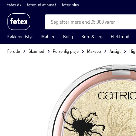
føtex.dk
føtex ud af huset
føtex plus
mere end 35.000 varer
Køkkenudstyr
Møbler
Bolig
Børn & Leg
Elektronik
Forside
Skønhed
Personlig pleje
Makeup
Ansigt
Hig