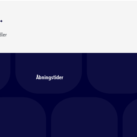
dler
Åbningstider