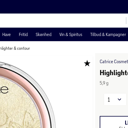
Have
Fritid
Skønhed
Vin & Spiritus
Tilbud & Kampagner
hlighter & contour
Catrice Cosmet
Highlight
5,9 g
1
L