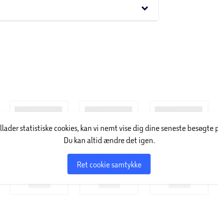
keyboard_arrow_down
dukter – lige fra foundation, pudder,
eje, makeupbørster og andre accessories.
illader statistiske cookies, kan vi nemt vise dig dine seneste besøgte 
Du kan altid ændre det igen.
Ret cookie samtykke