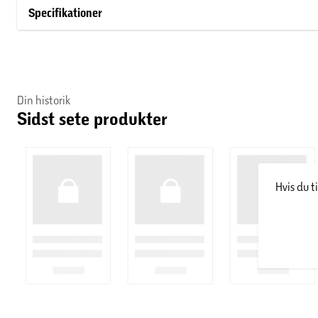
Specifikationer
Hos Catrice Cosmetics finder du et stort udvalg af skønhedspro
øjenskygge og læbestift til neglelak i alverdens farver, hudpl
Din historik
Sidst sete produkter
Hvis du t