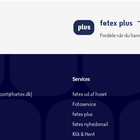
føtex plus
Fordele når du han
Services
pport@foetex.dk)
føtex ud af huset
Fotoservice
føtex plus
føtex nyhedsmail
Klik & Hent