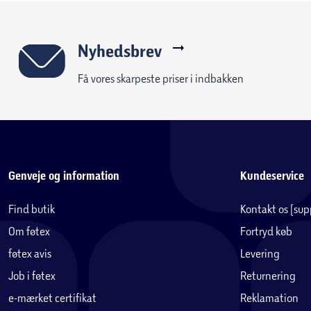
Nyhedsbrev
Få vores skarpeste priser i indbakken
Genveje og information
Kundeservice
Find butik
Kontakt os (su
Om føtex
Fortryd køb
føtex avis
Levering
Job i føtex
Returnering
e-mærket certifikat
Reklamation