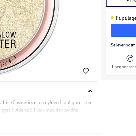
Få le
Få på lage
Se leveringsm
Ubegrænset r
keyboard_arrow_down
atrice Cosmetics er en gylden highlighter, som
nsigtet. Fuldend dit look med den gyldne