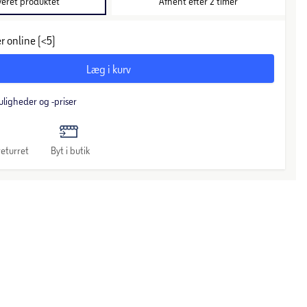
veret produktet
Afhent efter 2 timer
r online (<5)
Læg i kurv
uligheder og -priser
eturret
Byt i butik