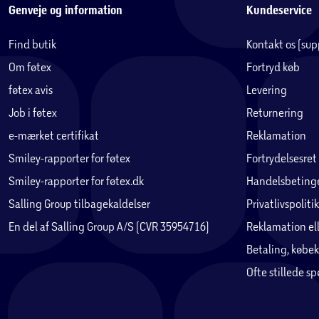
forbliver skarpt, og sorte nuancer bevares - uden en eneste ma
Genveje og information
Kundeservice
AI HDR Upscaler
Find butik
Kontakt os (su
Giv ældre indhold et ansigtsløft
Om føtex
Fortryd køb
Få mere kontrast på dit eksisterende indhold. AI HDR Upscaler 
føtex avis
Levering
lignende kvalitet, hvilket fremhæver detaljer, farver og dybde.
Job i føtex
skærm.
Returnering
e-mærket certifikat
Reklamation
Dolby Vision.Atmos
Smiley-rapporter for føtex
Fortrydelsesret
Se. Hør. Spektakulært.
Smiley-rapporter for føtex.dk
Handelsbetinge
Kombinationen af Dolby Vision™, HDR billedbehandling og Dolby 
Salling Group tilbagekaldelser
Privatlivspolitik
Filmmaker Mode
En del af Salling Group A/S (CVR 35954716)
Reklamation ell
Se dine film og tv-serier som filmskaberne havde forestillet sig
Betaling, købek
Oplev budskabet, som det var tiltænkt, med Filmmaker Mode. Jus
Ofte stillede s
at se detaljer som lyd, billedformat, farve, billedhastighed m
autentiske visning af din yndlings-filmskabers mesterværk.