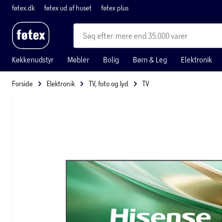
føtex.dk
føtex ud af huset
føtex plus
mere end 35.000 varer
Køkkenudstyr
Møbler
Bolig
Børn & Leg
Elektronik
Forside
Elektronik
TV, foto og lyd
TV