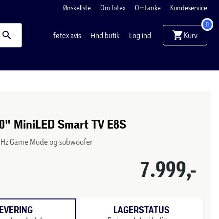
Ønskeliste
Om føtex
Omtanke
Kundeservice
0
Kurv
føtex avis
Find butik
Log ind
50" MiniLED Smart TV E8S
 Hz Game Mode og subwoofer
7.999,-
EVERING
LAGERSTATUS