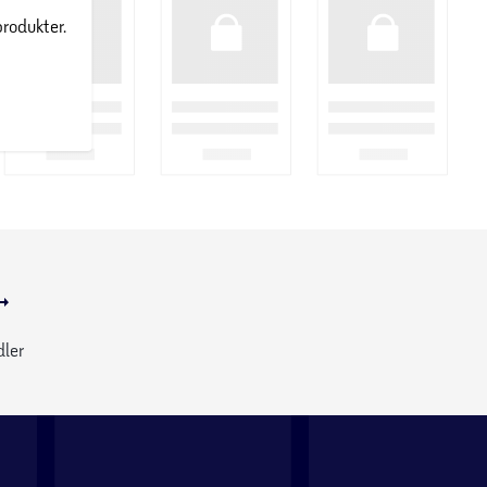
produkter.
dler