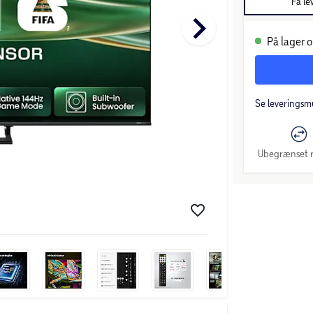
Få le
keyboard_arrow_right
På lager o
Se leveringsm
Ubegrænset r