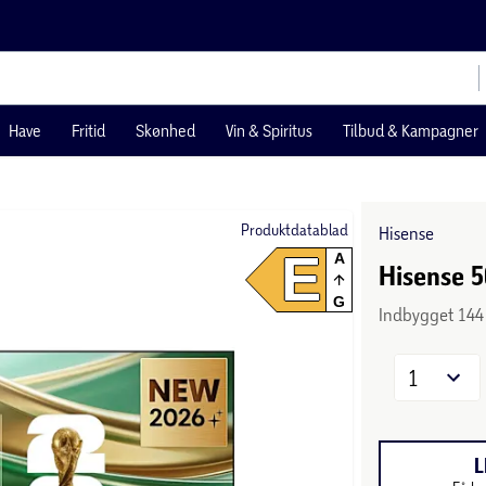
Have
Fritid
Skønhed
Vin & Spiritus
Tilbud & Kampagner
Produktdatablad
Hisense
E
A
Hisense 
G
Indbygget 144
1
L