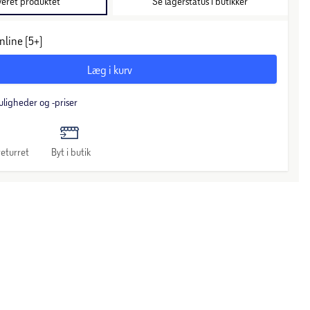
veret produktet
Se lagerstatus i butikker
nline (5+)
Læg i kurv
uligheder og -priser
eturret
Byt i butik