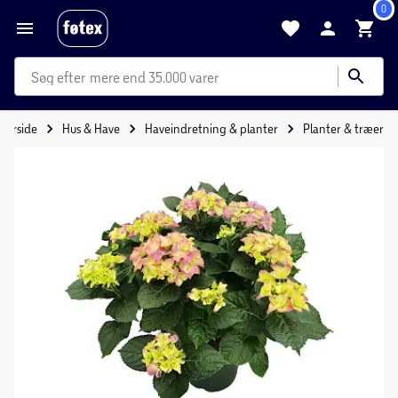
0
mere end 35.000 varer
Forside
Hus & Have
Haveindretning & planter
Planter & træer