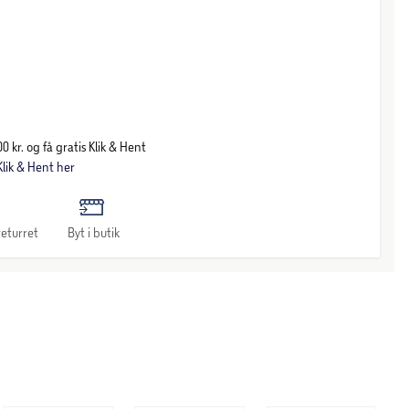
0 kr. og få gratis Klik & Hent
lik & Hent her
eturret
Byt i butik