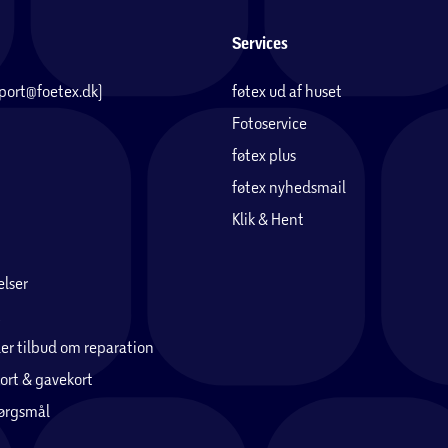
Services
pport@foetex.dk)
føtex ud af huset
Fotoservice
føtex plus
føtex nyhedsmail
Klik & Hent
lser
er tilbud om reparation
ort & gavekort
pørgsmål