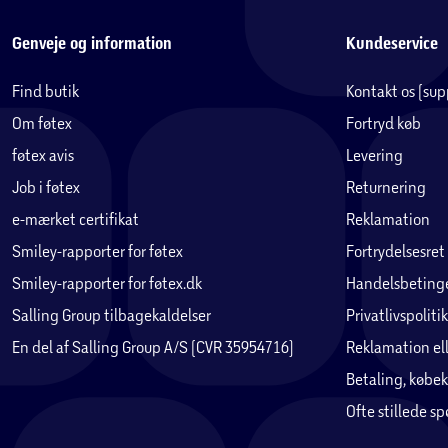
Genveje og information
Kundeservice
Find butik
Kontakt os (su
Om føtex
Fortryd køb
føtex avis
Levering
Job i føtex
Returnering
e-mærket certifikat
Reklamation
Smiley-rapporter for føtex
Fortrydelsesret
Smiley-rapporter for føtex.dk
Handelsbetinge
Salling Group tilbagekaldelser
Privatlivspolitik
En del af Salling Group A/S (CVR 35954716)
Reklamation ell
Betaling, købek
Ofte stillede s