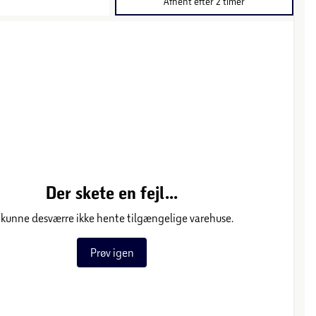
Afhent efter 2 timer
Der skete en fejl...
 kunne desværre ikke hente tilgængelige varehuse.
Prøv igen