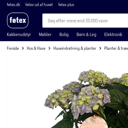
føtex.dk
føtex ud af huset
føtex plus
mere end 35.000 varer
Køkkenudstyr
Møbler
Bolig
Børn & Leg
Elektronik
Forside
Hus & Have
Haveindretning & planter
Planter & træ