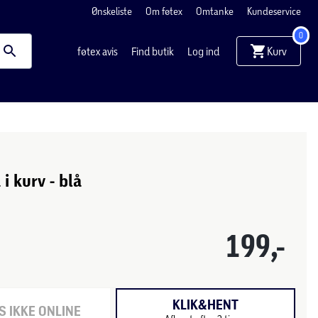
Ønskeliste
Om føtex
Omtanke
Kundeservice
0
Kurv
føtex avis
Find butik
Log ind
i kurv - blå
199,-
KLIK&HENT
 IKKE ONLINE