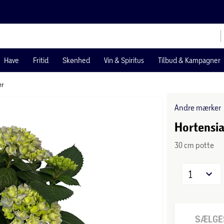
Have
Fritid
Skønhed
Vin & Spiritus
Tilbud & Kampagner
er
Andre mærker
Hortensia 
30 cm potte
1
SÆLGES