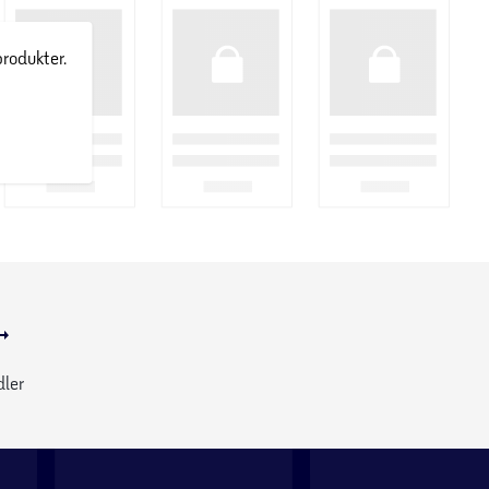
produkter.
dler