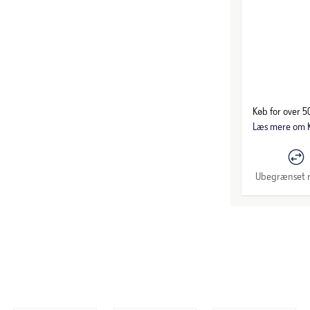
Køb for over 50
Læs mere om K
Ubegrænset r