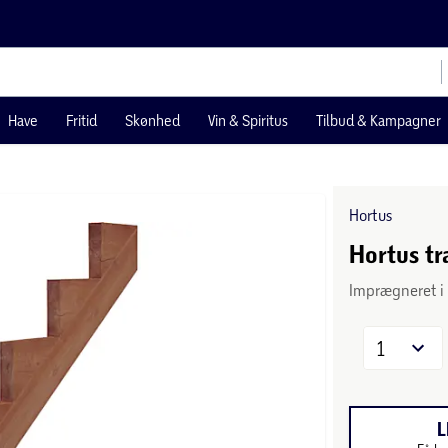
Have
Fritid
Skønhed
Vin & Spiritus
Tilbud & Kampagner
Hortus
Hortus tr
Imprægneret i
1
L