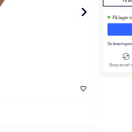
Få le
keyboard_arrow_right
På lager o
Se leveringsm
Ubegrænset r