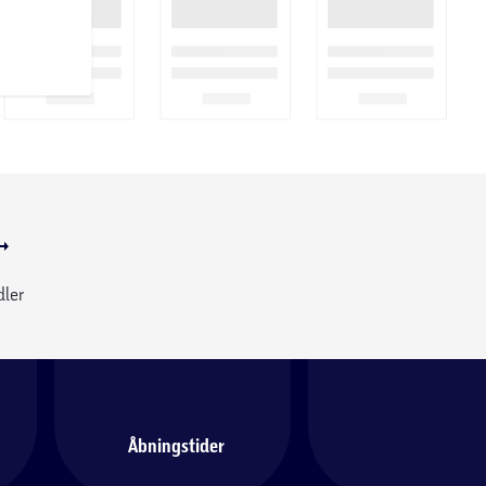
dler
Åbningstider