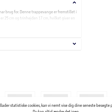
keyboard_arrow_down
r brug for. Denne trappevange er fremstillet i
r 25 cm og trinhøjden 17 cm, hvilket giver en
it lokale byggemarked og vi anbefaler et spænd
ficeret.
keyboard_arrow_down
illader statistiske cookies, kan vi nemt vise dig dine seneste besøgte 
Du kan altid ændre det igen.