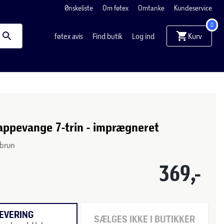
Ønskeliste
Om føtex
Omtanke
Kundeservice
0
Kurv
føtex avis
Find butik
Log ind
appevange 7-trin - imprægneret
 brun
369,-
EVERING
SÆLGES IKKE I BUTIKKER