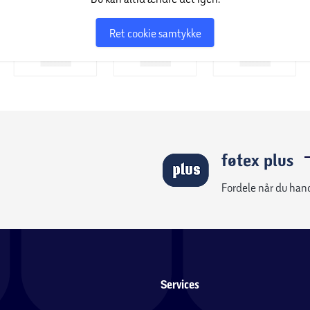
Ret cookie samtykke
føtex plus
Fordele når du han
Services