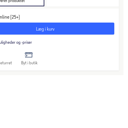
veret produktet
nline (25+)
Læg i kurv
uligheder og -priser
eturret
Byt i butik