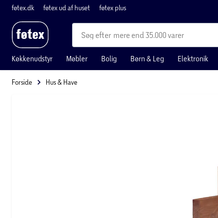
føtex.dk
føtex ud af huset
føtex plus
mere end 35.000 varer
Køkkenudstyr
Møbler
Bolig
Børn & Leg
Elektronik
Forside
Hus & Have