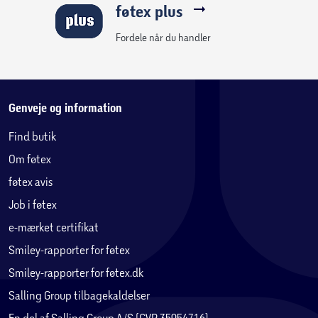
føtex plus
Fordele når du handler
Genveje og information
Find butik
Om føtex
føtex avis
Job i føtex
e-mærket certifikat
Smiley-rapporter for føtex
Smiley-rapporter for føtex.dk
Salling Group tilbagekaldelser
En del af Salling Group A/S (CVR 35954716)