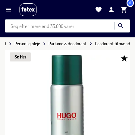
0
mere end 35.000 varer
hed
Personlig pleje
Parfume & deodorant
Deodorant til mænd
Se 
Her