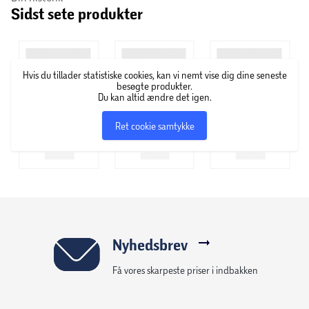
Sidst sete produkter
bredt udvalg af tidløse klassikere til enhver lejlighed og
enhver smag.
Hvis du tillader statistiske cookies, kan vi nemt vise dig dine seneste
besøgte produkter.
Du kan altid ændre det igen.
Ret cookie samtykke
Nyhedsbrev
Få vores skarpeste priser i indbakken