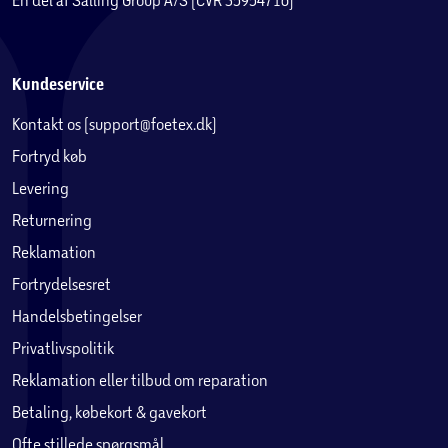
Kundeservice
Kontakt os (support@foetex.dk)
Fortryd køb
Levering
Returnering
Reklamation
Fortrydelsesret
Handelsbetingelser
Privatlivspolitik
Reklamation eller tilbud om reparation
Betaling, købekort & gavekort
Ofte stillede spørgsmål