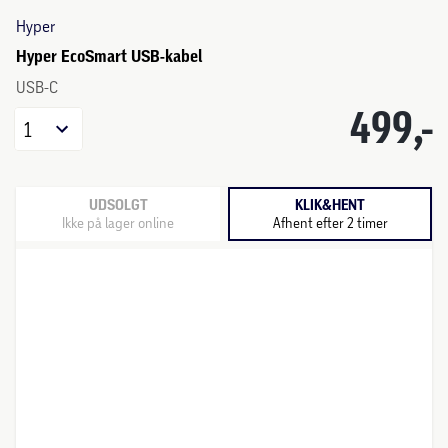
Hyper
Hyper EcoSmart USB-kabel
USB-C
499,-
1
UDSOLGT
KLIK&HENT
Ikke på lager online
Afhent efter 2 timer