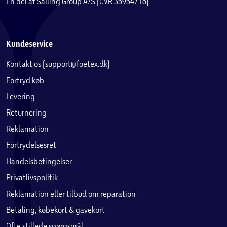
En del af Salling Group A/S (CVR 35954716)
Kundeservice
Kontakt os (support@foetex.dk)
Fortryd køb
Levering
Returnering
Reklamation
Fortrydelsesret
Handelsbetingelser
Privatlivspolitik
Reklamation eller tilbud om reparation
Betaling, købekort & gavekort
Ofte stillede spørgsmål