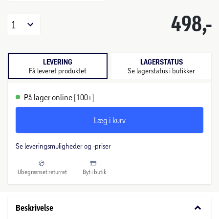
498,-
1
LEVERING
LAGERSTATUS
Få leveret produktet
Se lagerstatus i butikker
På lager online (100+)
Læg i kurv
Se leveringsmuligheder og -priser
Ubegrænset returret
Byt i butik
keyboard_arrow_down
Beskrivelse