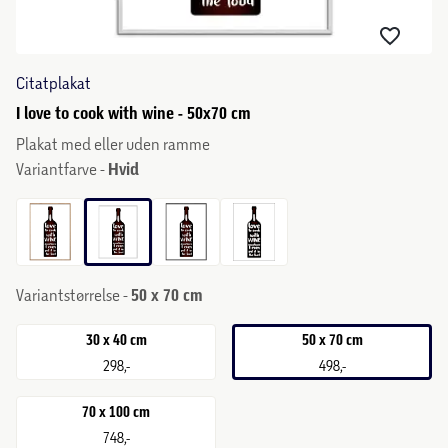
Citatplakat
I love to cook with wine - 50x70 cm
Plakat med eller uden ramme
Variantfarve -
Hvid
Variantstørrelse -
50 x 70 cm
30 x 40 cm
50 x 70 cm
298,-
498,-
70 x 100 cm
748,-