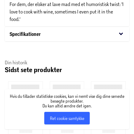
For dem, der elsker at lave mad med et humoristisk twist: 'I
love to cook with wine, sometimes I even put it in the
food.'
keyboard_arrow_down
Specifikationer
Din historik
Sidst sete produkter
Hvis du tillader statistiske cookies, kan vi nemt vise dig dine seneste
besøgte produkter.
Du kan altid ændre det igen.
Ret cookie samtykke