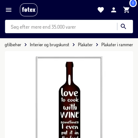
0
mere end 35.000 varer
oligtilbehør
Interiør og brugskunst
Plakater
Plakater i rammer