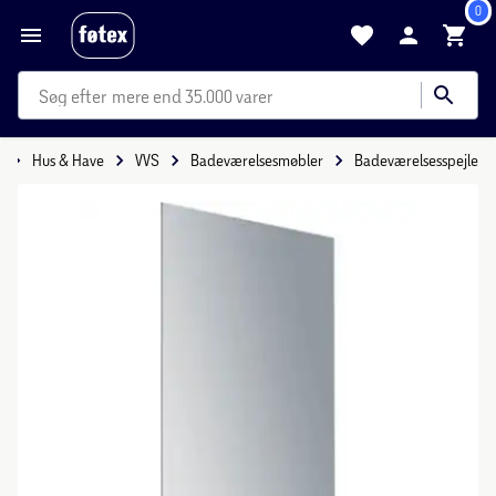
0
mere end 35.000 varer
e
Hus & Have
VVS
Badeværelsesmøbler
Badeværelsesspejle