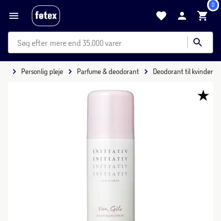
0
mere end 35.000 varer
hed
Personlig pleje
Parfume & deodorant
Deodorant til kvinder