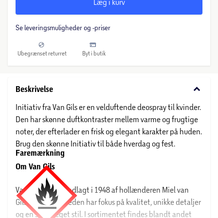
Læg i kurv
Se leveringsmuligheder og -priser
Ubegrænset returret
Byt i butik
keyboard_arrow_down
Beskrivelse
Initiativ fra Van Gils er en velduftende deospray til kvinder.
Den har skønne duftkontraster mellem varme og frugtige
noter, der efterlader en frisk og elegant karakter på huden.
Brug den skønne Initiativ til både hverdag og fest.
Faremærkning
Om Van Gils
Van Gils blev grundlagt i 1948 af hollænderen Miel van
Gils, og virksomheden har fokus på kvalitet, unikke detaljer
og en særpræget stil. I sortimentet findes blandt andet