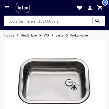
0
mere end 35.000 varer
Forside
Hus & Have
VVS
Vaske
Køkkenvaske