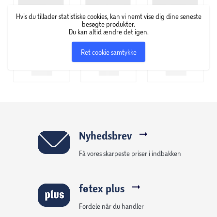
- Bredde [mm]:480
Hvis du tillader statistiske cookies, kan vi nemt vise dig dine seneste
- Monteringstype:Nedfældning
besøgte produkter.
Du kan altid ændre det igen.
- Farve:Rustfri
Ret cookie samtykke
Nyhedsbrev
Få vores skarpeste priser i indbakken
føtex plus
Fordele når du handler