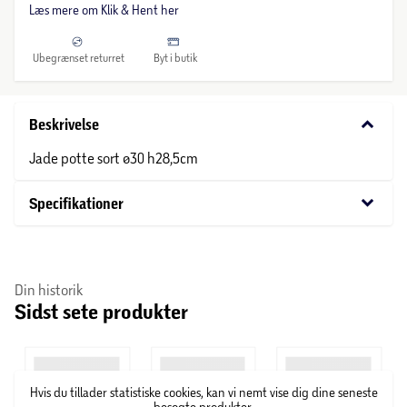
Læs mere om Klik & Hent her
Ubegrænset returret
Byt i butik
keyboard_arrow_down
Beskrivelse
Jade potte sort ø30 h28,5cm
keyboard_arrow_down
Specifikationer
Din historik
Sidst sete produkter
Hvis du tillader statistiske cookies, kan vi nemt vise dig dine seneste
besøgte produkter.