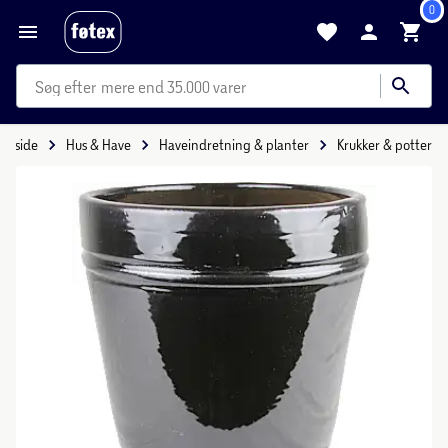
0
mere end 35.000 varer
Forside
Hus & Have
Haveindretning & planter
Krukker & potter