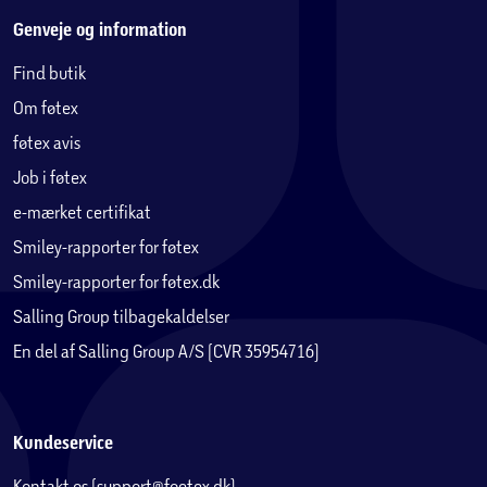
Genveje og information
Find butik
Om føtex
føtex avis
Job i føtex
e-mærket certifikat
Smiley-rapporter for føtex
Smiley-rapporter for føtex.dk
Salling Group tilbagekaldelser
En del af Salling Group A/S (CVR 35954716)
Kundeservice
Kontakt os (support@foetex.dk)