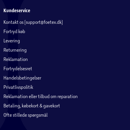
medium varme for at bevare overfladen.
Kundeservice
Lad panden køle helt af inden rengøring for at
Kontakt os (support@foetex.dk)
undgå termisk chok.
Fortryd køb
Brug altid træ- eller plastikredskaber for at
Levering
beskytte den keramiske non-stick overflade.
Returnering
Opbevar panden omhyggeligt for at minimere
Reklamation
stød og forhindre, at den mineralbaserede
Fortrydelsesret
belægning flækker.
Handelsbetingelser
Privatlivspolitik
Gør madlavningen til en fornøjelse med Jamie Oliver Easy
Reklamation eller tilbud om reparation
Cook SS Ceramic pande-serie fra Tefal – det perfekte valg
Betaling, købekort & gavekort
for dig, der elsker at lave mad med stil og kvalitet.
Ofte stillede spørgsmål
Keramisk non-stick belægning