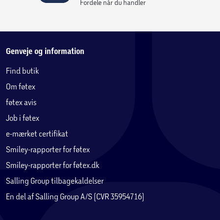
non-stick belægning bliver det let at lave mad, da du ikke
Fordele når du handler
behøver at bekymre dig om, at maden brænder fast. Efter
madlavningen vaskes panden nemt uden besvær.
Behageligt og sikkert greb Det nittede stay-cool
Genveje og information
silikonehåndtag giver et behageligt og sikkert greb.
Find butik
Håndtaget forbliver køligt under madlavningen på
Om føtex
komfuret.
føtex avis
Egnet til alle komfurer Jamie Oliver Easy Cook SS Ceramic
Job i føtex
pande-serie er egnet til alle typer komfurer, inklusiv gas,
e-mærket certifikat
elektrisk, keramisk og induktion. Dette gør den til en
alsidig tilføjelse til dit køkken, der kan bruges uanset
Smiley-rapporter for føtex
hvilken type komfur du har.
Smiley-rapporter for føtex.dk
Salling Group tilbagekaldelser
Plejeinstruktioner for langvarig brug For at din pande skal
En del af Salling Group A/S (CVR 35954716)
holde længe, skal du følge disse enkle plejeinstruktioner:
Undgå at overophede panden. Lav mad ved lav til