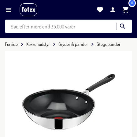
0
mere end 35.000 varer
Forside
Køkkenudstyr
Gryder & pander
Stegepander