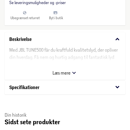
Se leveringsmuligheder og -priser
Ubegrænset returret
Byt i butik
keyboard_arrow_down
Beskrivelse
Med JBL TUNE500 får du kraftfuld kvalitetslyd, der opliver
din hverdag. Få nem og hurtig adgang til fantastisk lyd
med JBL Pure Bass, 32 mm JBL-enheder og en
universalfjernbetjening med en enkelt knap, der virker
Læs mere
med de fleste smartphones. Tune500 hovedtelefonerne er
lette og komfortable med bløde ørepuder og polstret
keyboard_arrow_down
Specifikationer
hovedbøjle. Du kan bruge Siri eller Google Now uden at
røre din mobiltelefon. JBL TUNE500 hovedtelefonerne fås i
2 farver. De er nemme at transportere og har et fladt kabel,
Din historik
der ikke filtrer sammen. Her får du en plug’n’go-løsning, så
Sidst sete produkter
musikken kan følge dig overalt gennem din travle
hverdag.