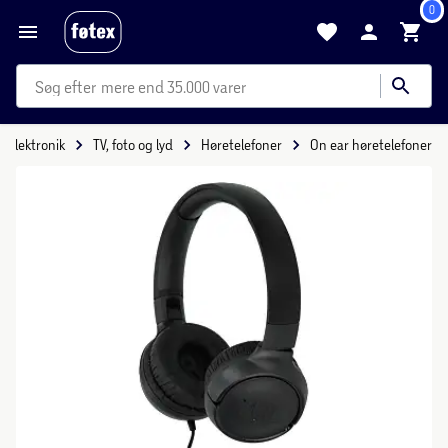
0
mere end 35.000 varer
Elektronik
TV, foto og lyd
Høretelefoner
On ear høretelefoner