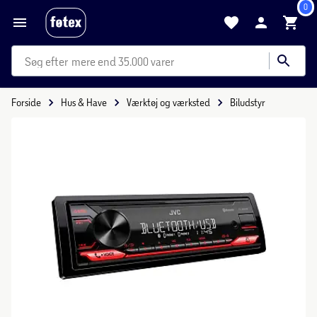
0
mere end 35.000 varer
Forside
Hus & Have
Værktøj og værksted
Biludstyr