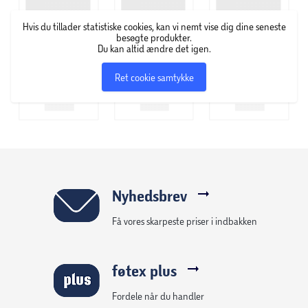
FM / AM tuner med RDS
13-bånds grafisk EQ
Hvis du tillader statistiske cookies, kan vi nemt vise dig dine seneste
JVC Remote App kompatibel
besøgte produkter.
Du kan altid ændre det igen.
100 mm dyb
Ret cookie samtykke
Nyhedsbrev
Få vores skarpeste priser i indbakken
føtex plus
Fordele når du handler