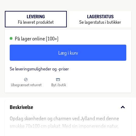
LEVERING
LAGERSTATUS
Få leveret produktet
Se lagerstatus i butikker
På lager online (100+)
Læg i kurv
Se leveringsmuligheder og -priser
Ubegrænset returret
Byt i butik
keyboard_arrow_down
Beskrivelse
Opdag skønheden og charmen ved Jylland med denne
smukke 70x100 cm plakat. Med sin imponerende natur,
hyggelige byer og rige kulturarv er Jylland et sandt