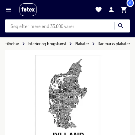
0
mere end 35.000 varer
oligtilbehør
Interiør og brugskunst
Plakater
Danmarks plakater