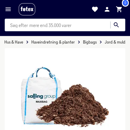
0
mere end 35.000 varer
Hus & Have
Haveindretning & planter
Bigbags
Jord & muld