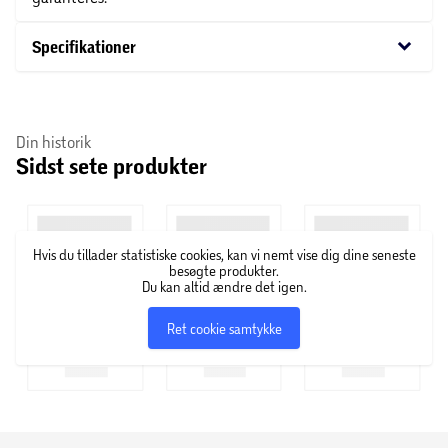
keyboard_arrow_down
Specifikationer
Din historik
Sidst sete produkter
Hvis du tillader statistiske cookies, kan vi nemt vise dig dine seneste
besøgte produkter.
Du kan altid ændre det igen.
Ret cookie samtykke