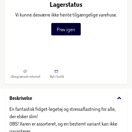
Lagerstatus
Vi kunne desværre ikke hente tilgængelige varehuse.
Prøv igen
Ubegrænset returret
Byt i butik
keyboard_arrow_down
Beskrivelse
En fantastisk fidget-legetøj og stressaflastning for alle,
der elsker slim!
OBS! Varen er assorteret, og en bestemt variant kan ikke
garanteres.