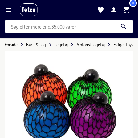
0
mere end 35.000 varer
Forside
Børn & Leg
Legetøj
Motorisk legetøj
Fidget toys