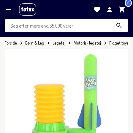
0
mere end 35.000 varer
Forside
Børn & Leg
Legetøj
Motorisk legetøj
Fidget toys