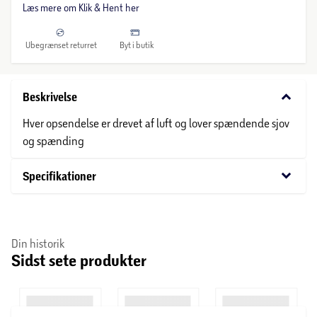
Læs mere om Klik & Hent her
Ubegrænset returret
Byt i butik
keyboard_arrow_down
Beskrivelse
Hver opsendelse er drevet af luft og lover spændende sjov
og spænding
keyboard_arrow_down
Specifikationer
Din historik
Sidst sete produkter