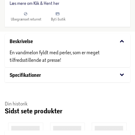
Læs mere om Klik & Hent her
Ubegrænset returret
Byt i butik
keyboard_arrow_down
Beskrivelse
En vandmelon fyldt med perler, som er meget
tilfredsstillende at presse!
keyboard_arrow_down
Specifikationer
Din historik
Sidst sete produkter