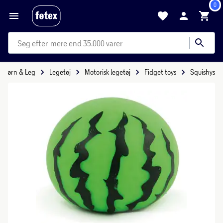
0
mere end 35.000 varer
Børn & Leg
Legetøj
Motorisk legetøj
Fidget toys
Squishys