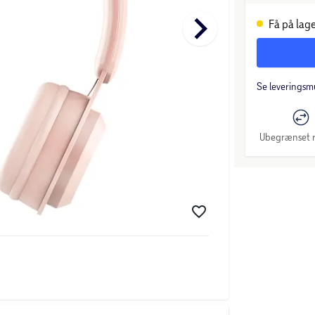
keyboard_arrow_right
Få på lage
Se leveringsm
Ubegrænset r