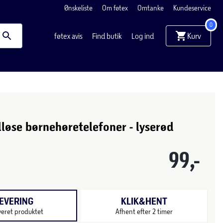
Ønskeliste
Om føtex
Omtanke
Kundeservice
0
Kurv
føtex avis
Find butik
Log ind
dløse børnehøretelefoner - lyserød
99,-
EVERING
KLIK&HENT
veret produktet
Afhent efter 2 timer