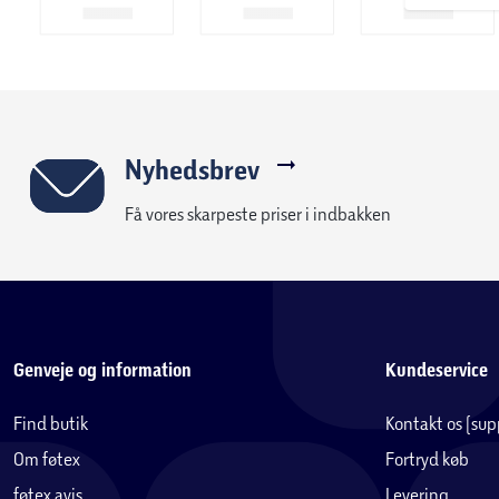
Nyhedsbrev
Få vores skarpeste priser i indbakken
Genveje og information
Kundeservice
Find butik
Kontakt os (su
Om føtex
Fortryd køb
føtex avis
Levering