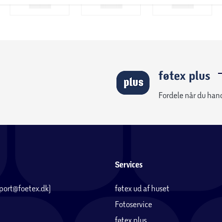
føtex plus
Fordele når du han
Services
pport@foetex.dk)
føtex ud af huset
Fotoservice
føtex plus