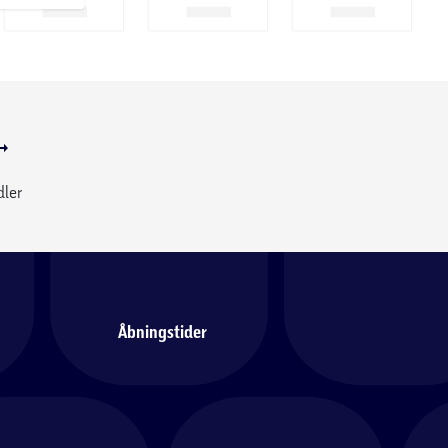
dler
Åbningstider