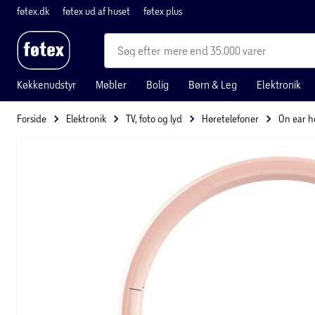
føtex.dk
føtex ud af huset
føtex plus
mere end 35.000 varer
Køkkenudstyr
Møbler
Bolig
Børn & Leg
Elektronik
Forside
Elektronik
TV, foto og lyd
Høretelefoner
On ear h