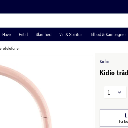
Have
Fritid
Skønhed
Vin & Spiritus
Tilbud & Kampagner
øretelefoner
Kidio
Kidio trå
1
L
Få le