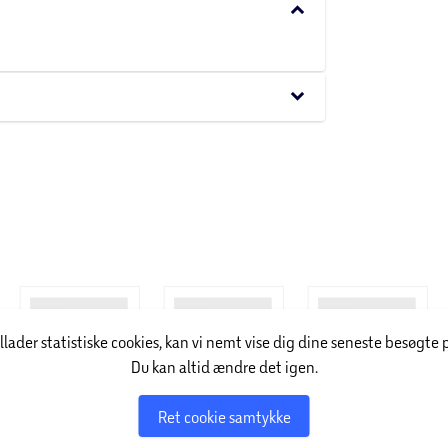
keyboard_arrow_down
keyboard_arrow_down
illader statistiske cookies, kan vi nemt vise dig dine seneste besøgte 
Du kan altid ændre det igen.
Ret cookie samtykke