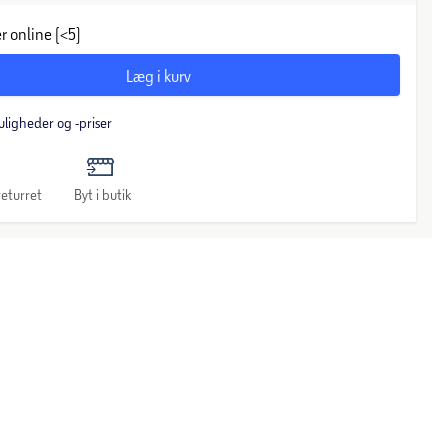
r online (<5)
Læg i kurv
uligheder og -priser
eturret
Byt i butik