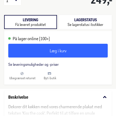
1
LEVERING
LAGERSTATUS
Få leveret produktet
Se lagerstatus i butikker
På lager online (100+)
Læg i kurv
Se leveringsmuligheder og -priser
Ubegrænset returret
Byt i butik
keyboard_arrow_down
Beskrivelse
Dekorer dit køkken med vores charmerende plakat med
teksten 'Kiss the cook'. Perfekt til at tilføre en smule