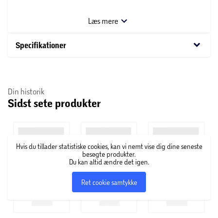
køkkenkærlighed og stil til din madlavningsspace.
Læs mere
keyboard_arrow_down
Specifikationer
Din historik
Sidst sete produkter
Hvis du tillader statistiske cookies, kan vi nemt vise dig dine seneste
besøgte produkter.
Du kan altid ændre det igen.
Ret cookie samtykke