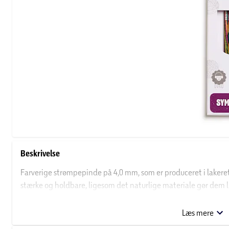
Beskrivelse
Farverige strømpepinde på 4,0 mm, som er produceret i laker
stærke og holdbare, ligesom det naturlige materiale gør dem 
med. De farvestrålende pinde har en fin, poleret overflade, so
Strømpepindene måler 20 cm i længden, hvilket gør dem oplagte 
Læs mere