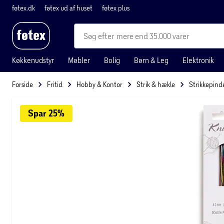
føtex.dk
føtex ud af huset
føtex plus
mere end 35.000 varer
Køkkenudstyr
Møbler
Bolig
Børn & Leg
Elektronik
Forside
Fritid
Hobby & Kontor
Strik & hækle
Strikkepind
Spar 
25%