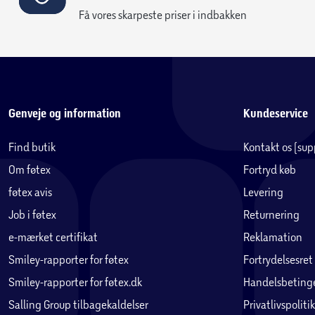
Få vores skarpeste priser i indbakken
Genveje og information
Kundeservice
Find butik
Kontakt os (su
Om føtex
Fortryd køb
føtex avis
Levering
Job i føtex
Returnering
e-mærket certifikat
Reklamation
Smiley-rapporter for føtex
Fortrydelsesret
Smiley-rapporter for føtex.dk
Handelsbetinge
Salling Group tilbagekaldelser
Privatlivspolitik