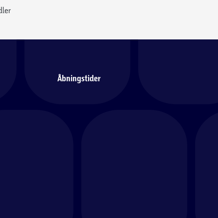
dler
Åbningstider