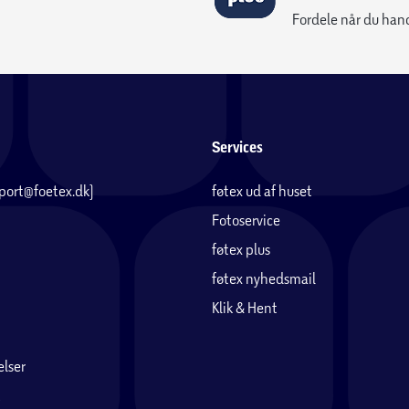
Fordele når du han
Services
pport@foetex.dk)
føtex ud af huset
Fotoservice
føtex plus
føtex nyhedsmail
Klik & Hent
lser