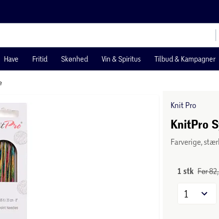
Have
Fritid
Skønhed
Vin & Spiritus
Tilbud & Kampagner
e
Knit Pro
KnitPro 
Farverige, stær
1 stk
Før 82,
1