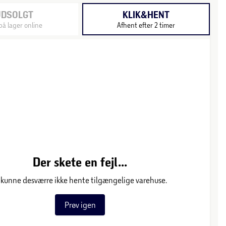
UDSOLGT
KLIK&HENT
på lager online
Afhent efter 2 timer
Der skete en fejl...
 kunne desværre ikke hente tilgængelige varehuse.
Prøv igen