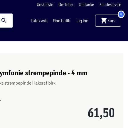
Ønskeliste
Om føtex
Omtanke
Kundeservice
0
Kurv
føtex avis
Find butik
Log ind
Symfonie strømpepinde - 4 mm
ke strømpepinde i lakeret birk
-
61,50