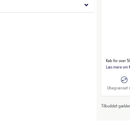
keyboard_arrow_down
Køb for over 50
Læs mere om K
Ubegrænset r
Tilbuddet gælder: