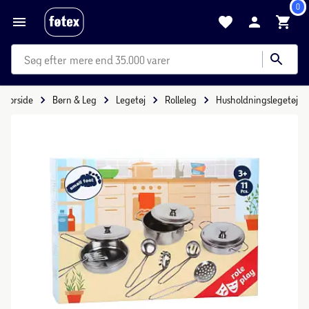
0
mere end 35.000 varer
Forside
Børn & Leg
Legetøj
Rolleleg
Husholdningslegetøj