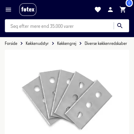
0
mere end 35.000 varer
Forside
Køkkenudstyr
Køkkengrej
Diverse køkkenredskaber