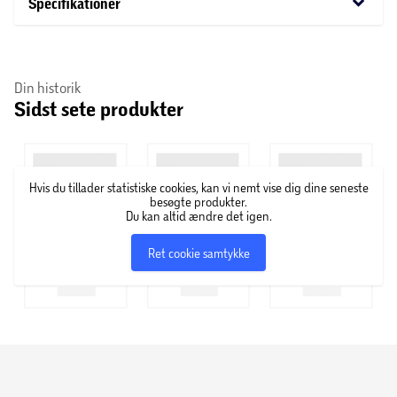
keyboard_arrow_down
Specifikationer
Din historik
Sidst sete produkter
Hvis du tillader statistiske cookies, kan vi nemt vise dig dine seneste
besøgte produkter.
Du kan altid ændre det igen.
Ret cookie samtykke