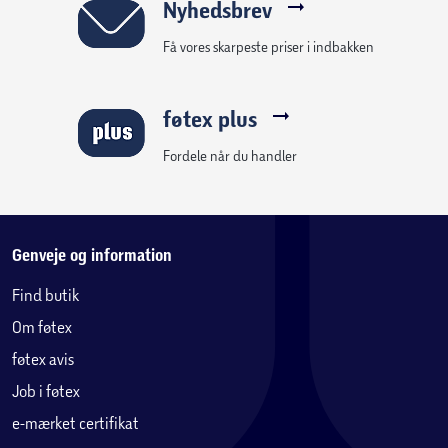
Nyhedsbrev
Få vores skarpeste priser i indbakken
føtex plus
Fordele når du handler
Genveje og information
Find butik
Om føtex
føtex avis
Job i føtex
e-mærket certifikat