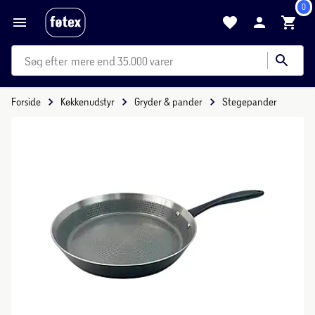
0
mere end 35.000 varer
Forside
Køkkenudstyr
Gryder & pander
Stegepander