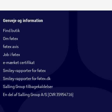
Velegnet til induktion
Velegnet til keramiske kogeplader
Velegnet til gaskomfur
Ovnfast op til 230 °C
Genveje og information
PFAS-fri
Find butik
Om føtex
føtex avis
Job i føtex
e-mærket certifikat
Smiley-rapporter for føtex
Smiley-rapporter for føtex.dk
Salling Group tilbagekaldelser
En del af Salling Group A/S (CVR 35954716)