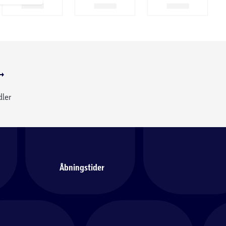
dler
Åbningstider