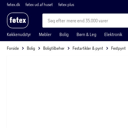
føtex.dk
føtex ud af huset
føtex plus
mere end 35.000 varer
Køkkenudstyr
Møbler
Bolig
Børn & Leg
Elektronik
Forside
Bolig
Boligtilbehør
Festartikler & pynt
Festpynt