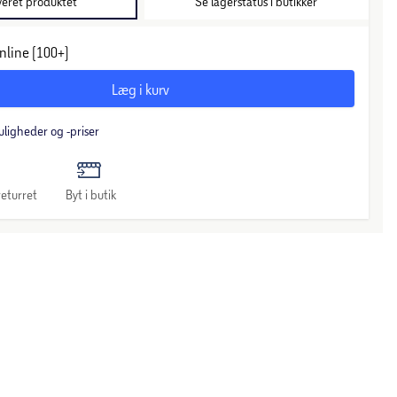
veret produktet
Se lagerstatus i butikker
nline (100+)
Læg i kurv
uligheder og -priser
eturret
Byt i butik