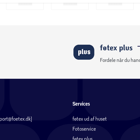
føtex plus
Fordele når du han
Services
pport@foetex.dk)
føtex ud af huset
Fotoservice
føtex plus