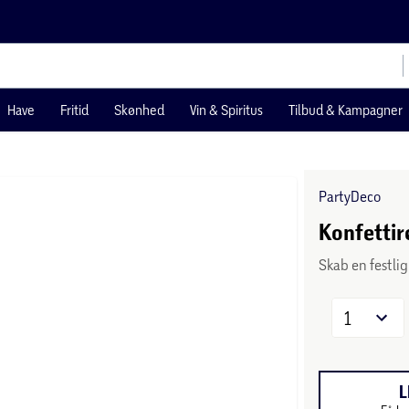
Have
Fritid
Skønhed
Vin & Spiritus
Tilbud & Kampagner
PartyDeco
Konfettir
Skab en festli
1
L