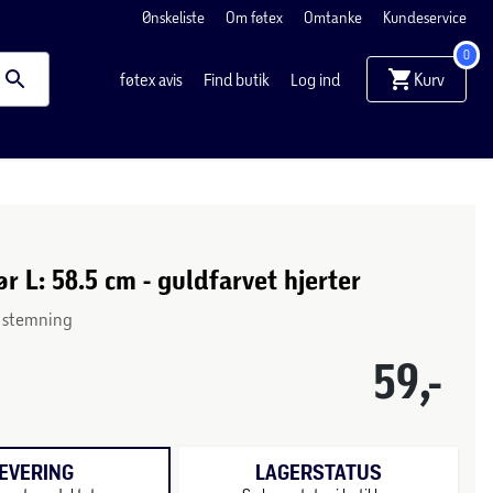
Ønskeliste
Om føtex
Omtanke
Kundeservice
0
Kurv
føtex avis
Find butik
Log ind
ør L: 58.5 cm - guldfarvet hjerter
g stemning
59,-
EVERING
LAGERSTATUS