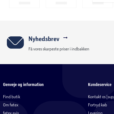
Nyhedsbrev
Få vores skarpeste priser i indbakken
Genveje og information
Kundeservice
Find butik
Kontakt os (su
Om føtex
Fortryd køb
føtex avis
Levering