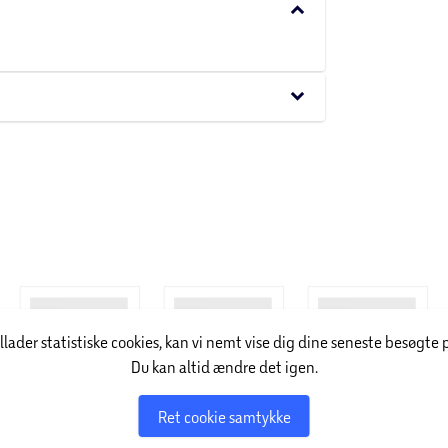
keyboard_arrow_down
keyboard_arrow_down
illader statistiske cookies, kan vi nemt vise dig dine seneste besøgte 
Du kan altid ændre det igen.
Ret cookie samtykke