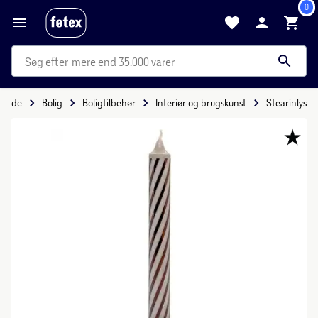
0
mere end 35.000 varer
orside
Bolig
Boligtilbehør
Interiør og brugskunst
Stearinlys