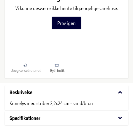
Vi kunne desværre ikke hente tilgængelige varehuse.
Prøv igen
Ubegrænset returret
Byt i butik
keyboard_arrow_down
Beskrivelse
Kronelys med striber 2,2x24 cm - sand/brun
keyboard_arrow_down
Specifikationer