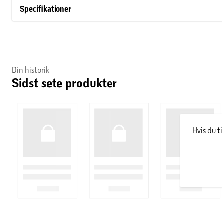
Specifikationer
Det kendte skønhedsbrand blev etableret af Miss Elizabeth Ar
udviklede sit brand på baggrund af et ønske om at skabe kosm
kvalitet og ekspertise. Den dag i dag har brandet en lang række
mærker som Eight Hour og Red Door.
Din historik
Sidst sete produkter
Hvis du t