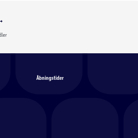
dler
Åbningstider