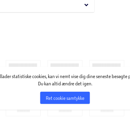
keyboard_arrow_down
den for et århundrede siden. Elizabeth Arden
etikprodukter med fokus på innovation,
 af produkter, og er især kendt for ikoniske
illader statistiske cookies, kan vi nemt vise dig dine seneste besøgte 
Du kan altid ændre det igen.
Ret cookie samtykke