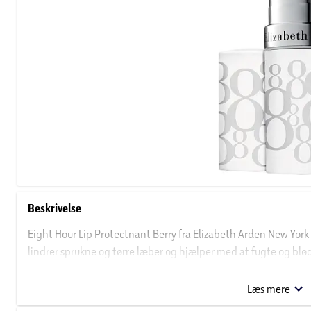
Beskrivelse
Eight Hour Lip Protectnant Berry fra Elizabeth Arden New Yor
lindrer sprukne og tørre læber og hjælper med at fugte og blø
trænger til at blive plejet.
Læs mere
Om Elizabeth Arden New York