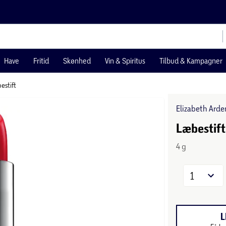
Have
Fritid
Skønhed
Vin & Spiritus
Tilbud & Kampagner
estift
Elizabeth Arde
Læbestift
4 g
1
L