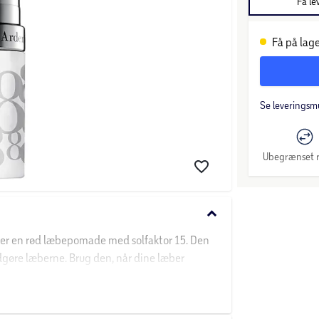
Få le
Få på lage
Se leveringsm
Ubegrænset r
keyboard_arrow_down
k er en rød læbepomade med solfaktor 15. Den
dgøre læberne. Brug den, når dine læber