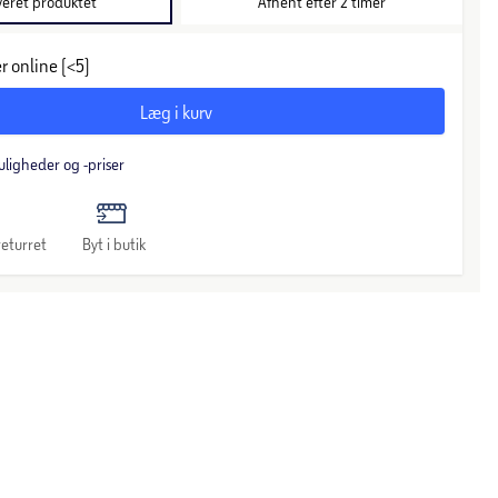
veret produktet
Afhent efter 2 timer
r online (<5)
Læg i kurv
uligheder og -priser
eturret
Byt i butik