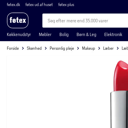
føtex.dk
føtex ud af huset
føtex plus
mere end 35.000 varer
Køkkenudstyr
Møbler
Bolig
Børn & Leg
Elektronik
Forside
Skønhed
Personlig pleje
Makeup
Læber
Læb