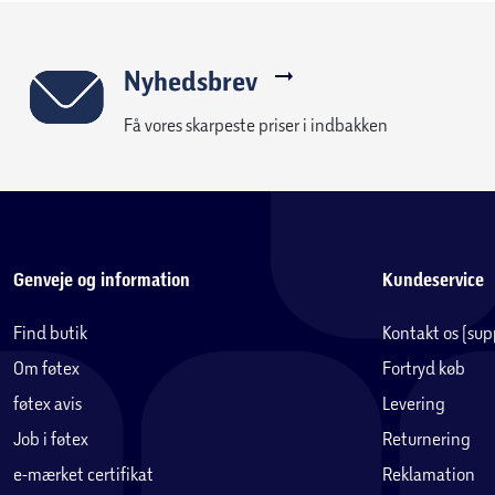
Nyhedsbrev
Få vores skarpeste priser i indbakken
Genveje og information
Kundeservice
Find butik
Kontakt os (su
Om føtex
Fortryd køb
føtex avis
Levering
Job i føtex
Returnering
e-mærket certifikat
Reklamation