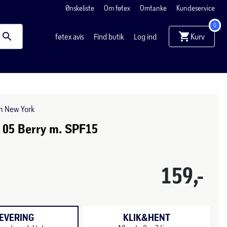
Ønskeliste
Om føtex
Omtanke
Kundeservice
0
Kurv
føtex avis
Find butik
Log ind
n New York
 05 Berry m. SPF15
159,-
EVERING
KLIK&HENT