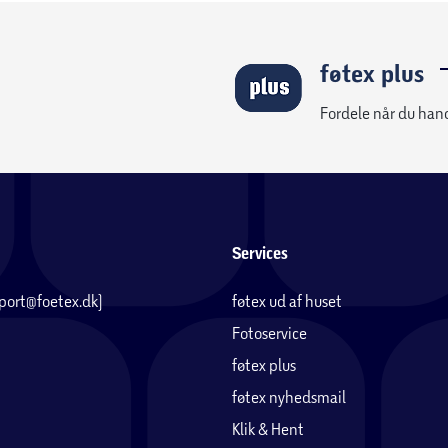
føtex plus
Fordele når du han
Services
pport@foetex.dk)
føtex ud af huset
Fotoservice
føtex plus
føtex nyhedsmail
Klik & Hent