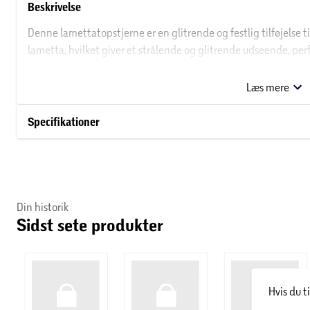
Beskrivelse
Denne lamettatopstjerne er en glitrende og festlig tilføjelse t
lametta, hvilket giver et strålende og glitrende udseende, per
nem at montere på toppen af træet og tilføjer et klassisk og sti
Læs mere
Specifikationer
Din historik
Sidst sete produkter
Hvis du t