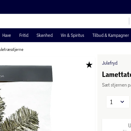
Have
Fritid
Skønhed
Vin & Spiritus
Tilbud & Kampagner
uletræsstjerne
Julefryd
Lamettato
Sæt stjernen p
1