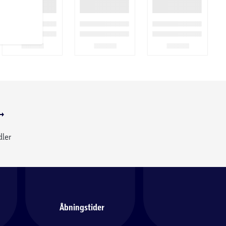
dler
Åbningstider