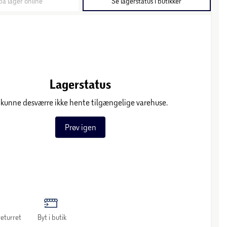
på lager online
Se lagerstatus i butikker
Lagerstatus
 kunne desværre ikke hente tilgængelige varehuse.
Prøv igen
eturret
Byt i butik