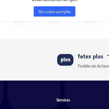
Ret cookie samtykke
føtex plus
Fordele når du han
Services