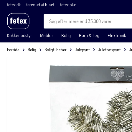
føtex.dk
føtex ud af huset
føtex plus
mere end 35.000 varer
Køkkenudstyr
Møbler
Bolig
Børn & Leg
Elektronik
Forside
Bolig
Boligtilbehør
Julepynt
Juletræspynt
J