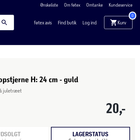
Ønskeliste
Om føtex
Omtanke
Kundeservice
0
Kurv
føtex avis
Find butik
Log ind
pstjerne H: 24 cm - guld
å juletræet
20,-
UDSOLGT
LAGERSTATUS