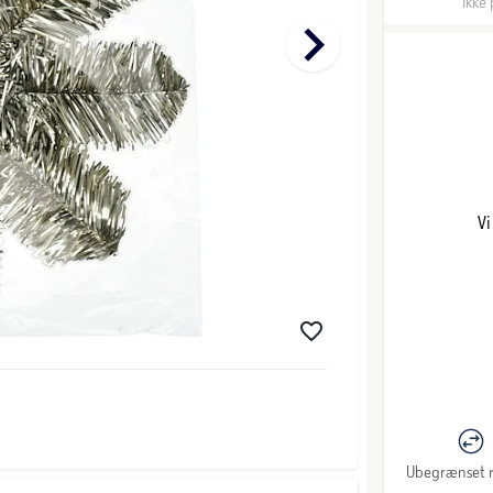
Ikke 
keyboard_arrow_right
Vi
Ubegrænset r