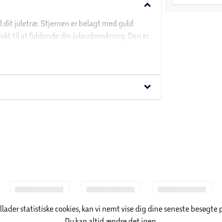
keyboard_arrow_down
il dit juletræ. Stjernen er belagt med guld
fekt til at fuldende din juleudsmykning. Den er
lfuldt præg. Mål: 24 cm. Farve: guld.
keyboard_arrow_down
illader statistiske cookies, kan vi nemt vise dig dine seneste besøgte 
Du kan altid ændre det igen.