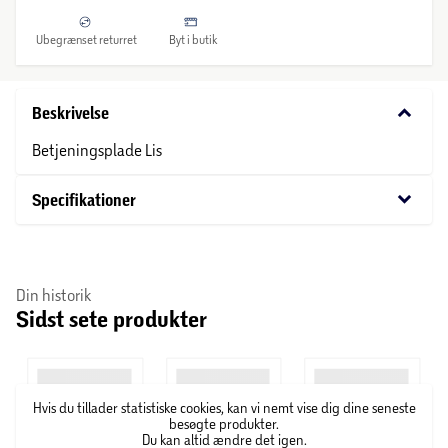
Ubegrænset returret
Byt i butik
keyboard_arrow_down
Beskrivelse
Betjeningsplade Lis
keyboard_arrow_down
Specifikationer
Din historik
Sidst sete produkter
Hvis du tillader statistiske cookies, kan vi nemt vise dig dine seneste
besøgte produkter.
Du kan altid ændre det igen.