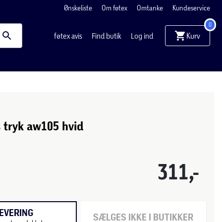
Ønskeliste
Om føtex
Omtanke
Kundeservice
0
Kurv
føtex avis
Find butik
Log ind
s tryk aw105 hvid
311,-
EVERING
SÆLGES IKKE I BUTIKKER