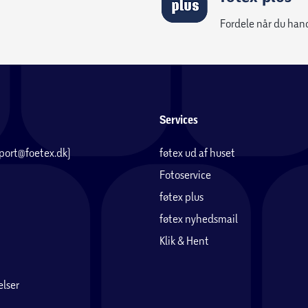
Fordele når du han
Services
pport@foetex.dk)
føtex ud af huset
Fotoservice
føtex plus
føtex nyhedsmail
Klik & Hent
lser