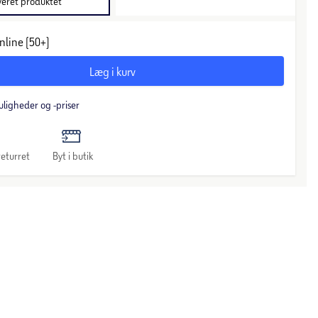
veret produktet
nline (50+)
Læg i kurv
uligheder og -priser
eturret
Byt i butik