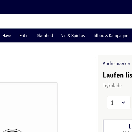
Have
Fritid
Skønhed
Vin & Spiritus
Tilbud & Kampagner
Andre mærker
Laufen li
Trykplade
1
L