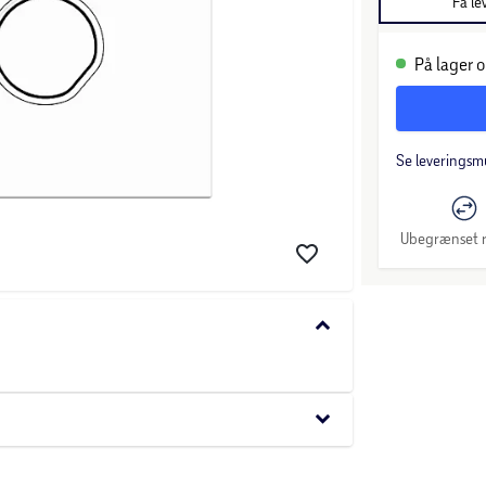
Få le
På lager o
Se leveringsm
Ubegrænset r
keyboard_arrow_down
keyboard_arrow_down