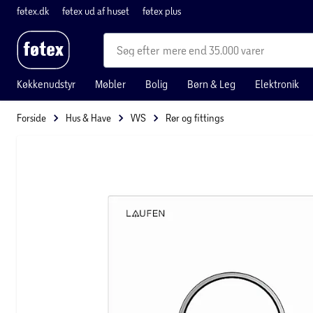
føtex.dk
føtex ud af huset
føtex plus
mere end 35.000 varer
Køkkenudstyr
Møbler
Bolig
Børn & Leg
Elektronik
Forside
Hus & Have
VVS
Rør og fittings