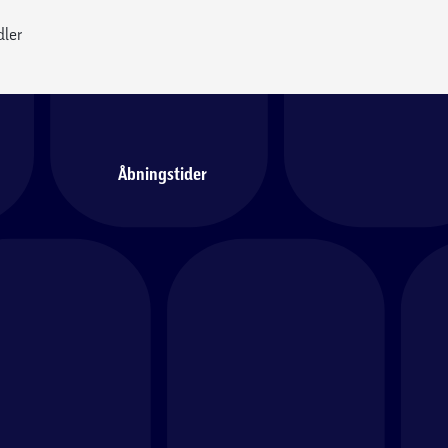
dler
Åbningstider