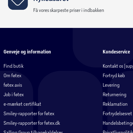
Få vores skarpeste priser i indbakken
Genveje og information
Kundeservice
Find butik
Kontakt os (su
Om føtex
Fortryd køb
føtex avis
Levering
Job i føtex
Returnering
e-mærket certifikat
Reklamation
Smiley-rapporter for føtex
Fortrydelsesret
Smiley-rapporter for føtex.dk
Handelsbetinge
Salling Group tilbagekaldelser
Privatlivspolitik