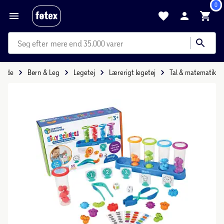
0
mere end 35.000 varer
rside
Børn & Leg
Legetøj
Lærerigt legetøj
Tal & matematik