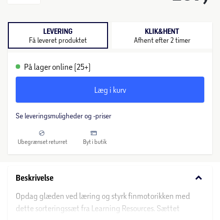
LEVERING
KLIK&HENT
Få leveret produktet
Afhent efter 2 timer
På lager online (25+)
Læg i kurv
Se leveringsmuligheder og -priser
Ubegrænset returret
Byt i butik
keyboard_arrow_down
Beskrivelse
Opdag glæden ved læring og styrk finmotorikken med
dette sorteringssæt fra Learning Resources. Sættet