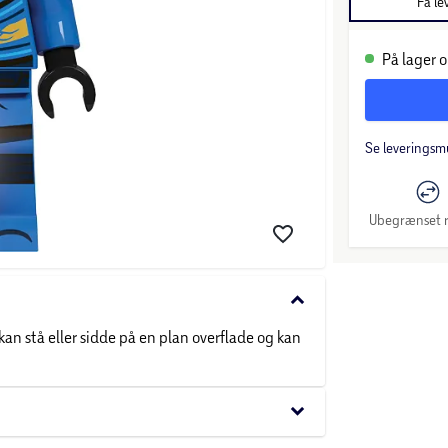
Få le
På lager o
Se leveringsm
Ubegrænset r
keyboard_arrow_down
an stå eller sidde på en plan overflade og kan
keyboard_arrow_down