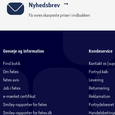
Nyhedsbrev
Få vores skarpeste priser i indbakken
Genveje og information
Kundeservice
Find butik
Kontakt os (su
Om føtex
Fortryd køb
føtex avis
Levering
Job i føtex
Returnering
e-mærket certifikat
Reklamation
Smiley-rapporter for føtex
Fortrydelsesret
Smiley-rapporter for føtex.dk
Handelsbetinge