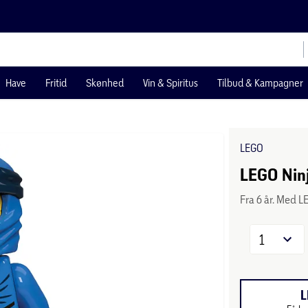
Have
Fritid
Skønhed
Vin & Spiritus
Tilbud & Kampagner
LEGO
LEGO Nin
Fra 6 år. Med L
1
L