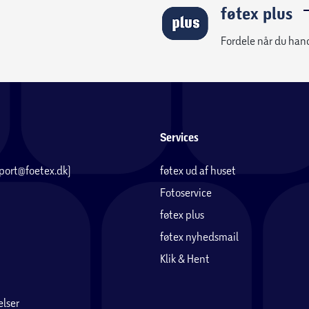
føtex plus
Fordele når du han
Services
pport@foetex.dk)
føtex ud af huset
Fotoservice
føtex plus
føtex nyhedsmail
Klik & Hent
lser