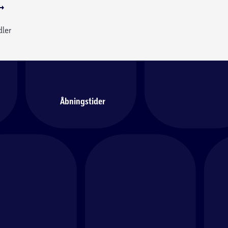
dler
Åbningstider