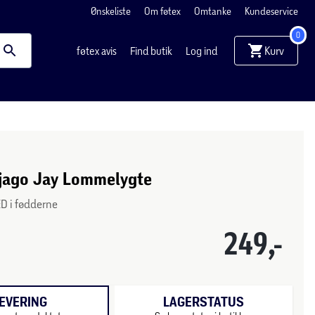
Ønskeliste
Om føtex
Omtanke
Kundeservice
0
Kurv
føtex avis
Find butik
Log ind
jago Jay Lommelygte
ED i fødderne
249,-
EVERING
LAGERSTATUS