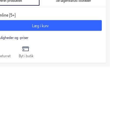
veret produktet
Se lagerstatus i butikker
nline (5+)
Læg i kurv
uligheder og -priser
eturret
Byt i butik