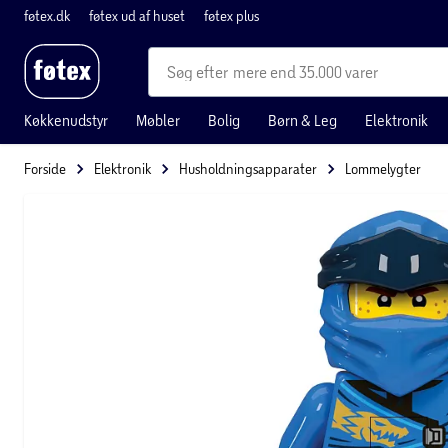
føtex.dk
føtex ud af huset
føtex plus
mere end 35.000 varer
Køkkenudstyr
Møbler
Bolig
Børn & Leg
Elektronik
Forside
Elektronik
Husholdningsapparater
Lommelygter