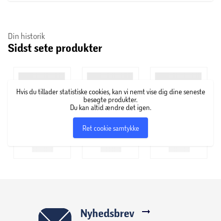
Aktiv HDR optimerer hver scene og leverer sarte
Din historik
detaljer og rige farver. Multi-HDR-formatet,
Sidst sete produkter
inklusive HDR10 og HLG, kombineret med LGs
dynamiske scene-for-scene-justeringsteknologi
giver dig mulighed for at nyde ethvert
videoindhold i forbløffende HDR-kvalitet.
Hvis du tillader statistiske cookies, kan vi nemt vise dig dine seneste
besøgte produkter.
Du kan altid ændre det igen.
LG smart TV med webOS giver dig mulighed for
Ret cookie samtykke
nemt at nyde dine yndlings Netflix-film, YouTube-
videoer og meget mere. Det nye design og de
forskellige funktioner leverer smartere, men
alligevel enklere seeroplevelser.
Nyhedsbrev