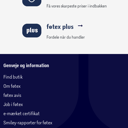
Få vores skarpeste priser i indbakken
føtex plus
Fordele når du handler
Genveje og information
Find butik
Om føtex
føtex avis
Job i føtex
e-mærket certifikat
Smiley-rapporter for føtex