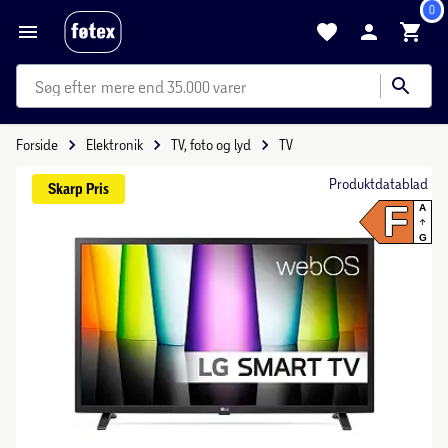
0
mere end 35.000 varer
Forside
Elektronik
TV, foto og lyd
TV
Produktdatablad
Skarp 
Pris
F
A
G