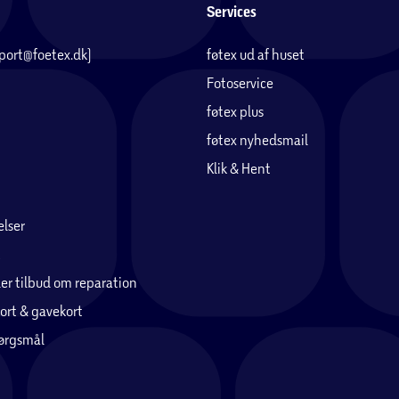
Services
pport@foetex.dk)
føtex ud af huset
Fotoservice
føtex plus
føtex nyhedsmail
Klik & Hent
lser
er tilbud om reparation
ort & gavekort
pørgsmål