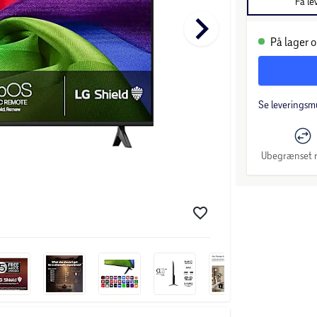
Få le
keyboard_arrow_right
På lager o
Se leveringsm
Ubegrænset r