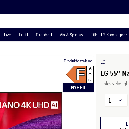
Have
Fritid
Skønhed
Vin & Spiritus
Tilbud & Kampagner
Produktdatablad
LG
F
A
LG 55" N
G
Oplev virkeli
NYHED
1
L