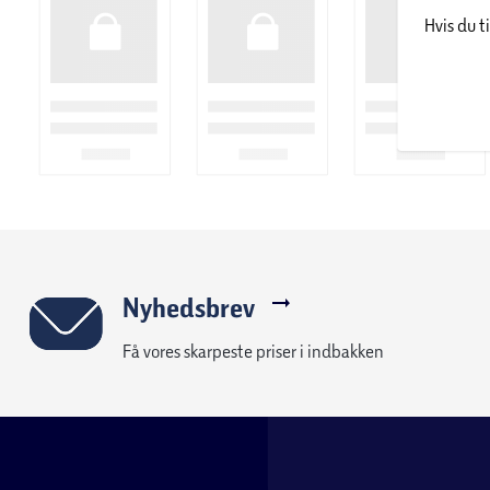
Hvis du t
Skarpt og jævnt 4K-billede
Det native 60Hz 4K-panel leverer en stabil og klar seeroplevel
bevægelsesbehandling på tværs af indhold for at holde billed
Intelligent webOS og personlig oplevelse
WebOS forener streamingtjenester, apps og indstillinger i én 
personlige anbefalinger, og AI Concierge og Generative AI hj
Gaming og underholdning sammen
ALLM og VRR understøtter jævn gameplay, og LG Game Portal m
Nyhedsbrev
afhængigt af tjenesten. Game Optimizer og Game Dashboard giv
Få vores skarpeste priser i indbakken
spilindstillinger.
Informationssikkerhed og systemadministration
LG Shield Security beskytter dit system med flere lag af besky
systemoptimering hjælper med at holde din enhed under kont