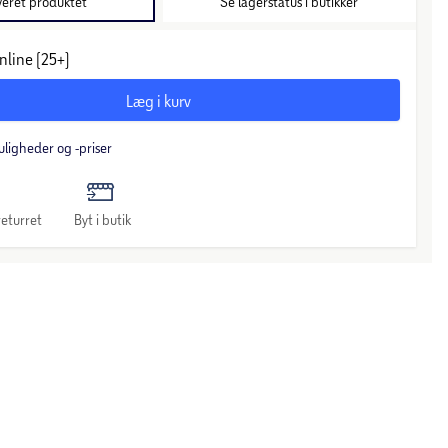
veret produktet
Se lagerstatus i butikker
nline (25+)
Læg i kurv
uligheder og -priser
eturret
Byt i butik