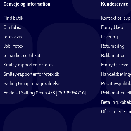
Genveje og information
Kundeservice
Find butik
Kontakt os (su
Om føtex
Fortryd køb
føtex avis
Levering
Job i føtex
Returnering
e-mærket certifikat
Reklamation
Smiley-rapporter for føtex
Fortrydelsesret
Smiley-rapporter for føtex.dk
Handelsbetinge
Salling Group tilbagekaldelser
Privatlivspolitik
En del af Salling Group A/S (CVR 35954716)
Reklamation ell
Betaling, købek
Ofte stillede s