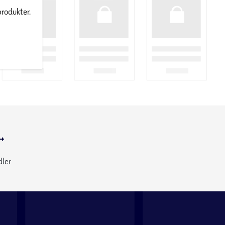
produkter.
dler