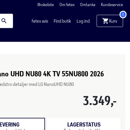
Ønskeliste
Om føtex
Omtanke
Kundeservice
0
Kurv
føtex avis
Find butik
Log ind
ano UHD NU80 4K TV 55NU800 2026
ghedstro detaljer med LG NanoUHD NU80
3.349,-
EVERING
LAGERSTATUS