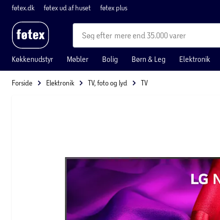
føtex.dk
føtex ud af huset
føtex plus
mere end 35.000 varer
Køkkenudstyr
Møbler
Bolig
Børn & Leg
Elektronik
Forside
Elektronik
TV, foto og lyd
TV