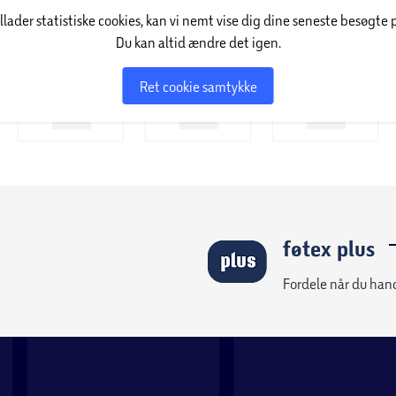
illader statistiske cookies, kan vi nemt vise dig dine seneste besøgte 
Du kan altid ændre det igen.
se. AI Genre TruMotion understøtter
Ret cookie samtykke
et jævnt.
brugervenlig oplevelse. Brugerprofiler muliggør
ælper dig med at opdage nyt indhold.
uliggør cloud-gaming på op til 4K 120 Hz
føtex plus
er værktøjer til at administrere
Fordele når du han
ttelse, mens forældrekontrol og
rol og kørende problemfrit.