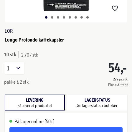
L’OR
Lungo Profondo kaffekapsler
10 stk
2,70 / stk
54,-
1
27,-
pr. stk.
pakke á 2 stk.
Plus evt. fragt
LEVERING
LAGERSTATUS
Få leveret produktet
Se lagerstatus i butikker
På lager online (50+)