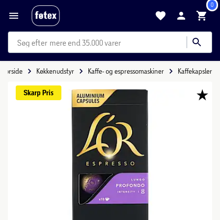
0
mere end 35.000 varer
Forside
Køkkenudstyr
Kaffe- og espressomaskiner
Kaffekapsler
Skarp 
Pris