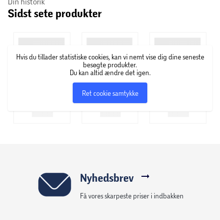
Din historik
Sidst sete produkter
L’OR er et kaffemærke med fransk oprindelse, som startede
tilbage i 1992. L’OR lever efter ambitionerne om at forkæle
sanserne og give ekstraordinære kaffeoplevelser hjemme i
stuerne. Hos L’OR findes både bønner og kapsler i flere
Hvis du tillader statistiske cookies, kan vi nemt vise dig dine seneste
samlinger og kollektioner.
besøgte produkter.
Du kan altid ændre det igen.
Ret cookie samtykke
Nyhedsbrev
Få vores skarpeste priser i indbakken