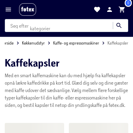
0
produkter
kategorier
Forside
Køkkenudstyr
Kaffe- og espressomaskiner
Kaf
mere end 35.000 varer
Kaffekapsler
Med en smart kaffemaskine kan du med hjælp fra
kaffekapsler opnå lækre kaffedrikke på kort tid. Glæd
dig selv og dine gæster med kaffe udover det
sædvanlige. Vælg mellem flere forskellige typer
kaffekapsler til din kaffe- eller espressomaskine her
på siden, og bestil kapsler til netop din yndlingskaffe
på føtex.dk.