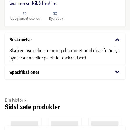
Læs mere om Klik & Hent her
Ubegrænset returret
Byt i butik
keyboard_arrow_down
Beskrivelse
Skab en hyggelig stemning i hjemmet med disse forårslys,
pynter alene eller på et flot dækket bord
keyboard_arrow_down
Specifikationer
Din historik
Sidst sete produkter