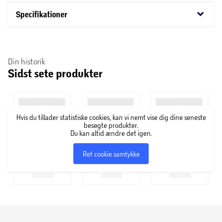
udendørs. Perfekt til placering på terrassen, i haven eller
keyboard_arrow_down
Specifikationer
som en del af en dekorativ opstilling, hvor det kan bidrage
til en indbydende og farverig stemning.
Din historik
Sidst sete produkter
Hvis du tillader statistiske cookies, kan vi nemt vise dig dine seneste
besøgte produkter.
Du kan altid ændre det igen.
Ret cookie samtykke