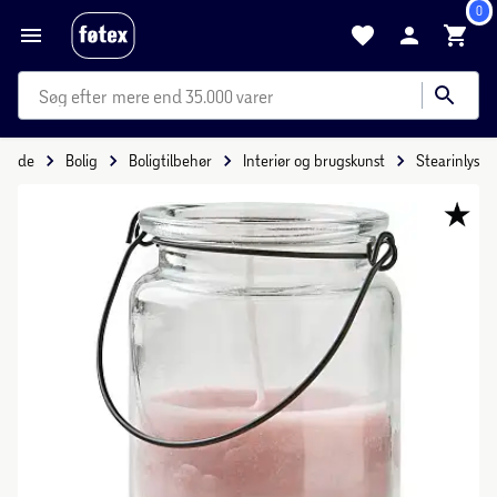
0
mere end 35.000 varer
orside
Bolig
Boligtilbehør
Interiør og brugskunst
Stearinlys